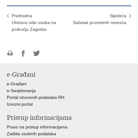
Prethodna
Sljedeća
Uhićeno više osoba na
Sažetak prometnih nesreća
području Zagreba
Ispiši
Podijeli
Podijeli
stranicu
na
na
e-Građani
Facebooku
Twitteru
e-Građani
e-Savjetovanja
Portal otvorenih podataka RH
Izvozni portal
Pristup informacijama
Pravo na pristup informacijama
Zaštita osobnih podataka