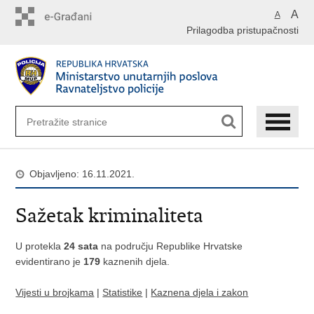
Preskoči
A
A
na
Prilagodba pristupačnosti
glavni
sadržaj
Objavljeno: 16.11.2021.
Sažetak kriminaliteta
U protekla
24 sata
na području Republike Hrvatske
evidentirano je
179
kaznenih djela.
Vijesti u brojkama
|
Statistike
|
Kaznena djela i zakon