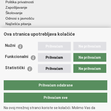
Politika privatnosti
Zapošljavanje
Školovanje
Odnosi s javnošću
Najčešća pitanja
Ova stranica upotrebljava kolačiće
Važne poveznice
Ministarstvo unutarnjih poslova RH
Nužni
Prihvaćam
Ne prihvaćam
EMN Nacionalna kontaktna točka za Republiku Hrvatsku
Policijske uprave
Funkcionalni
Prihvaćam
Ne prihvaćam
Policijska akademija
Muzej policije
Statistički
Prihvaćam
Ne prihvaćam
Zaklada policijske solidarnosti
Dom zdravlja MUP-a
Sindikati
Prihvaćam odabrane
Udruge
Prihvaćam sve
Povratak na vrh
Na ovoj mrežnoj stranci koriste se kolačići. Molimo Vas da