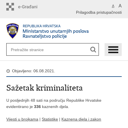
Preskoči
A
A
na
Prilagodba pristupačnosti
glavni
sadržaj
Objavljeno: 06.08.2021.
Sažetak kriminaliteta
U posljednjih 48 sati na području Republike Hrvatske
evidentirano je
336
kaznenih djela.
Vijesti u brojkama
|
Statistike
|
Kaznena djela i zakon