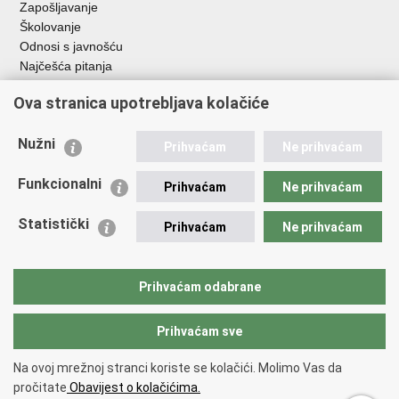
Zapošljavanje
Školovanje
Odnosi s javnošću
Najčešća pitanja
Ova stranica upotrebljava kolačiće
Važne poveznice
Ministarstvo unutarnjih poslova RH
Nužni
Prihvaćam
Ne prihvaćam
EMN Nacionalna kontaktna točka za Republiku Hrvatsku
Policijske uprave
Funkcionalni
Prihvaćam
Ne prihvaćam
Policijska akademija
Muzej policije
Statistički
Prihvaćam
Ne prihvaćam
Zaklada policijske solidarnosti
Dom zdravlja MUP-a
Sindikati
Prihvaćam odabrane
Udruge
Prihvaćam sve
Povratak na vrh
Na ovoj mrežnoj stranci koriste se kolačići. Molimo Vas da
Copyright © 2026 Ravnateljstvo policije.
Uvjeti korištenja
.
Izjava o
pročitate
Obavijest o kolačićima.
pristupačnosti
.