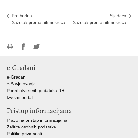
Prethodna
Sljedeća
Sažetak prometnih nesreća
Sažetak prometnih nesreća
Ispiši
Podijeli
Podijeli
stranicu
na
na
e-Građani
Facebooku
Twitteru
e-Građani
e-Savjetovanja
Portal otvorenih podataka RH
Izvozni portal
Pristup informacijama
Pravo na pristup informacijama
Zaštita osobnih podataka
Politika privatnosti