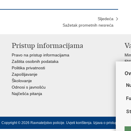
Sljedeća
Sažetak prometnih nesreća
Pristup informacijama
V
Pravo na pristup informacijama
Min
Zaštita osobnih podataka
EMN
Politika privatnosti
Pol
Ov
Zapošljavanje
Pol
Školovanje
Muz
Nu
Odnosi s javnošću
Zak
Najčešća pitanja
Dom
Fu
Sin
Ud
St
Copyright © 2026 Ravnateljstvo policije.
Uvjeti korištenja
.
Izjava o pristupačnosti
.