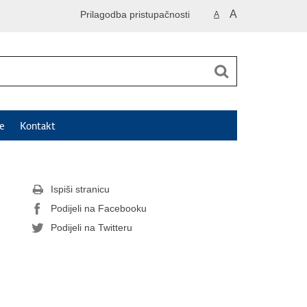
A
Prilagodba pristupačnosti
A
e
Kontakt
Ispiši stranicu
Podijeli na Facebooku
Podijeli na Twitteru