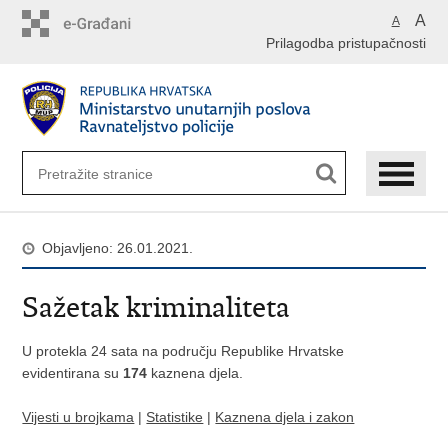
Preskoči
A
A
na
Prilagodba pristupačnosti
glavni
sadržaj
Objavljeno: 26.01.2021.
Sažetak kriminaliteta
U protekla 24 sata na području Republike Hrvatske
evidentirana su
174
kaznena djela.
Vijesti u brojkama
|
Statistike
|
Kaznena djela i zakon