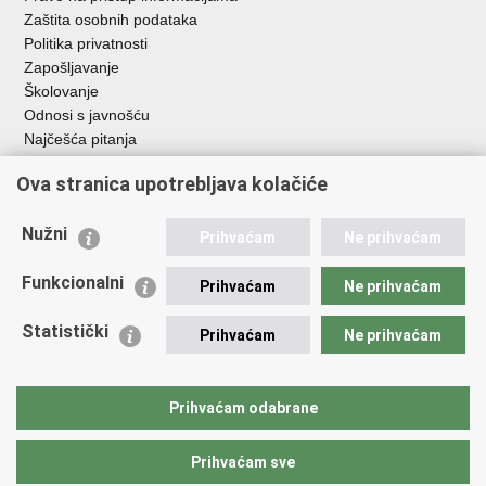
Zaštita osobnih podataka
Politika privatnosti
Zapošljavanje
Školovanje
Odnosi s javnošću
Najčešća pitanja
Ova stranica upotrebljava kolačiće
Važne poveznice
Ministarstvo unutarnjih poslova RH
Nužni
Prihvaćam
Ne prihvaćam
EMN Nacionalna kontaktna točka za Republiku Hrvatsku
Policijske uprave
Funkcionalni
Prihvaćam
Ne prihvaćam
Policijska akademija
Muzej policije
Statistički
Prihvaćam
Ne prihvaćam
Zaklada policijske solidarnosti
Dom zdravlja MUP-a
Sindikati
Prihvaćam odabrane
Udruge
Prihvaćam sve