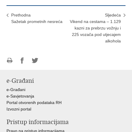
Prethodna
Sljedeća
Sažetak prometnih nesreća
Vikend na cestama – 1.129
kazni za prebrzu vožnju i
225 vozača pod utjecajem
alkohola
Ispiši
Podijeli
Podijeli
stranicu
na
na
e-Građani
Facebooku
Twitteru
e-Građani
e-Savjetovanja
Portal otvorenih podataka RH
Izvozni portal
Pristup informacijama
Pravo na pristup informacijama