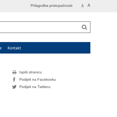
A
Prilagodba pristupačnosti
A
e
Kontakt
Ispiši stranicu
Podijeli na Facebooku
Podijeli na Twitteru