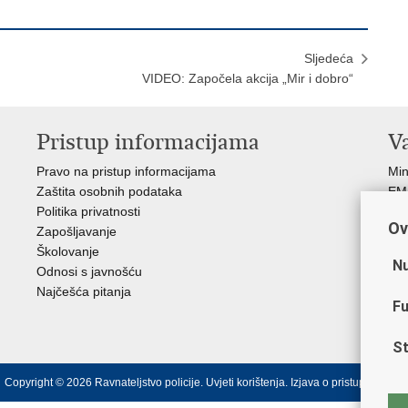
Sljedeća
VIDEO: Započela akcija „Mir i dobro“
Pristup informacijama
V
Pravo na pristup informacijama
Min
Zaštita osobnih podataka
EMN
Politika privatnosti
Pol
Ov
Zapošljavanje
Pol
Školovanje
Muz
Nu
Odnosi s javnošću
Zak
Najčešća pitanja
Dom
Fu
Sin
Ud
St
Copyright © 2026 Ravnateljstvo policije.
Uvjeti korištenja
.
Izjava o pristupačnosti
.