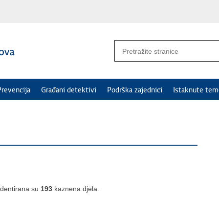
Prevencija
Građani detektivi
Podrška zajednici
Istaknute tem
identirana su
193
kaznena djela.