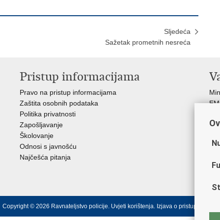
Sljedeća
Sažetak prometnih nesreća
Pristup informacijama
V
Pravo na pristup informacijama
Min
Zaštita osobnih podataka
EMN
Politika privatnosti
Pol
Ov
Zapošljavanje
Pol
Školovanje
Muz
Nu
Odnosi s javnošću
Zak
Najčešća pitanja
Dom
Fu
Sin
Ud
St
Copyright © 2026 Ravnateljstvo policije.
Uvjeti korištenja
.
Izjava o pristupačnosti
.