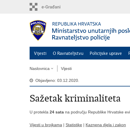
Preskoči
na
glavni
sadržaj
Vijesti
O Ravnateljstvu
Policijske uprave
Naslovnica
Vijesti
Objavljeno: 03.12.2020.
Sažetak kriminaliteta
U protekla
24 sata
na području Republike Hrvatske ev
Vijesti u brojkama
|
Statistike
|
Kaznena djela i zakon