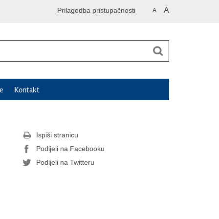
A
Prilagodba pristupačnosti
A
e
Kontakt
Ispiši stranicu
Podijeli na Facebooku
Podijeli na Twitteru