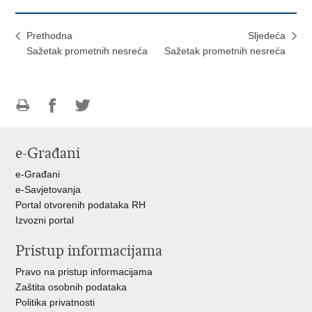
Prethodna
Sljedeća
Sažetak prometnih nesreća
Sažetak prometnih nesreća
Ispiši
Podijeli
Podijeli
stranicu
na
na
e-Građani
Facebooku
Twitteru
e-Građani
e-Savjetovanja
Portal otvorenih podataka RH
Izvozni portal
Pristup informacijama
Pravo na pristup informacijama
Zaštita osobnih podataka
Politika privatnosti