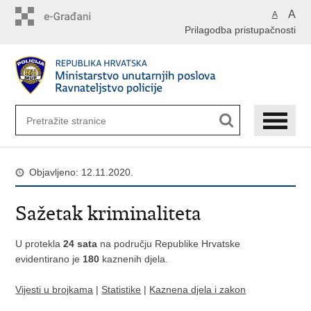
Preskoči
A
A
na
Prilagodba pristupačnosti
glavni
sadržaj
Objavljeno: 12.11.2020.
Sažetak kriminaliteta
U protekla
24 sata
na području Republike Hrvatske
evidentirano je
180
kaznenih djela.
Vijesti u brojkama
|
Statistike
|
Kaznena djela i zakon