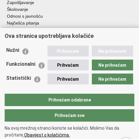
Zapošljavanje
Školovanje
Odnosi s javnošću
Najčešća pitanja
Ova stranica upotrebljava kolačiće
Važne poveznice
Ministarstvo unutarnjih poslova RH
Nužni
Prihvaćam
Ne prihvaćam
EMN Nacionalna kontaktna točka za Republiku Hrvatsku
Policijske uprave
Funkcionalni
Prihvaćam
Ne prihvaćam
Policijska akademija
Muzej policije
Statistički
Prihvaćam
Ne prihvaćam
Zaklada policijske solidarnosti
Dom zdravlja MUP-a
Sindikati
Prihvaćam odabrane
Udruge
Prihvaćam sve
Povratak na vrh
Na ovoj mrežnoj stranci koriste se kolačići. Molimo Vas da
Copyright © 2026 Ravnateljstvo policije.
Uvjeti korištenja
.
Izjava o
pročitate
Obavijest o kolačićima.
pristupačnosti
.