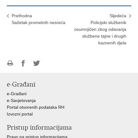
Prethodna
Sljedeća
Sažetak prometnih nesreća
Policijski službenik
osumnjičen zbog odavanja
službene tajne i drugih
kaznenih djela
Ispiši
Podijeli
Podijeli
stranicu
na
na
e-Građani
Facebooku
Twitteru
e-Građani
e-Savjetovanja
Portal otvorenih podataka RH
Izvozni portal
Pristup informacijama
Pravo na pristup informacijama