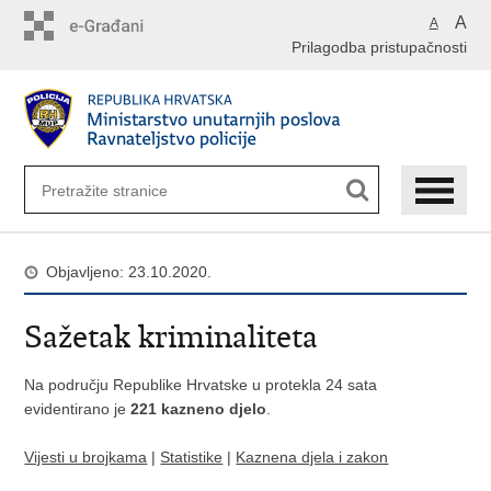
Preskoči
A
A
na
Prilagodba pristupačnosti
glavni
sadržaj
Objavljeno: 23.10.2020.
Sažetak kriminaliteta
Na području Republike Hrvatske u protekla 24 sata
evidentirano je
221 kazneno djelo
.
Vijesti u brojkama
|
Statistike
|
Kaznena djela i zakon