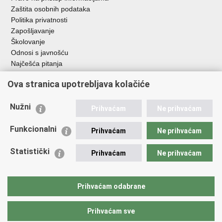
Zaštita osobnih podataka
Politika privatnosti
Zapošljavanje
Školovanje
Odnosi s javnošću
Najčešća pitanja
Ova stranica upotrebljava kolačiće
Važne poveznice
Ministarstvo unutarnjih poslova RH
Nužni
Prihvaćam
Ne prihvaćam
EMN Nacionalna kontaktna točka za Republiku Hrvatsku
Policijske uprave
Funkcionalni
Prihvaćam
Ne prihvaćam
Policijska akademija
Muzej policije
Statistički
Prihvaćam
Ne prihvaćam
Zaklada policijske solidarnosti
Dom zdravlja MUP-a
Sindikati
Prihvaćam odabrane
Udruge
Prihvaćam sve