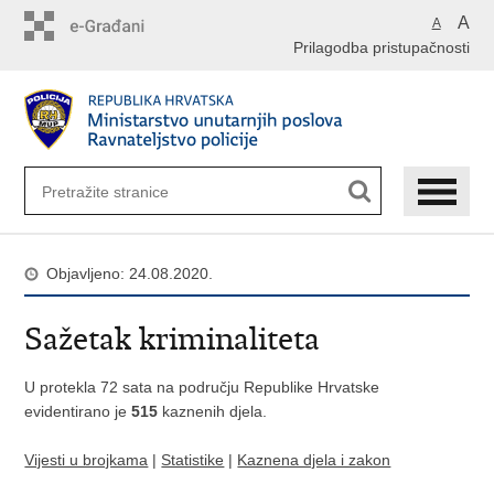
Preskoči
A
A
na
Prilagodba pristupačnosti
glavni
sadržaj
Objavljeno: 24.08.2020.
Sažetak kriminaliteta
U protekla 72 sata na području Republike Hrvatske
evidentirano je
515
kaznenih djela.
Vijesti u brojkama
|
Statistike
|
Kaznena djela i zakon