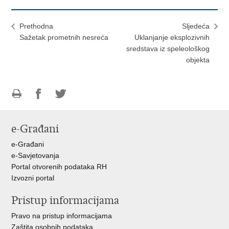
Prethodna
Sljedeća
Sažetak prometnih nesreća
Uklanjanje eksplozivnih
sredstava iz speleološkog
objekta
Ispiši
Podijeli
Podijeli
stranicu
na
na
e-Građani
Facebooku
Twitteru
e-Građani
e-Savjetovanja
Portal otvorenih podataka RH
Izvozni portal
Pristup informacijama
Pravo na pristup informacijama
Zaštita osobnih podataka