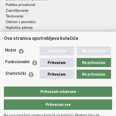
Politika privatnosti
Zapošljavanje
Školovanje
Odnosi s javnošću
Najčešća pitanja
Ova stranica upotrebljava kolačiće
Važne poveznice
Ministarstvo unutarnjih poslova RH
Nužni
Prihvaćam
Ne prihvaćam
EMN Nacionalna kontaktna točka za Republiku Hrvatsku
Policijske uprave
Funkcionalni
Prihvaćam
Ne prihvaćam
Policijska akademija
Muzej policije
Statistički
Prihvaćam
Ne prihvaćam
Zaklada policijske solidarnosti
Dom zdravlja MUP-a
Sindikati
Prihvaćam odabrane
Udruge
Prihvaćam sve
Povratak na vrh
Na ovoj mrežnoj stranci koriste se kolačići. Molimo Vas da