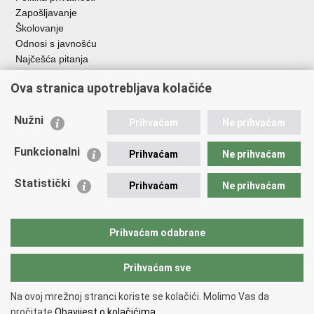
Zapošljavanje
Školovanje
Odnosi s javnošću
Najčešća pitanja
Ova stranica upotrebljava kolačiće
Važne poveznice
Ministarstvo unutarnjih poslova RH
Nužni
Prihvaćam
Ne prihvaćam
EMN Nacionalna kontaktna točka za Republiku Hrvatsku
Policijske uprave
Funkcionalni
Prihvaćam
Ne prihvaćam
Policijska akademija
Muzej policije
Statistički
Prihvaćam
Ne prihvaćam
Zaklada policijske solidarnosti
Dom zdravlja MUP-a
Sindikati
Prihvaćam odabrane
Udruge
Prihvaćam sve
Povratak na vrh
Na ovoj mrežnoj stranci koriste se kolačići. Molimo Vas da
Copyright © 2026 Ravnateljstvo policije.
Uvjeti korištenja
.
Izjava o
pročitate
Obavijest o kolačićima.