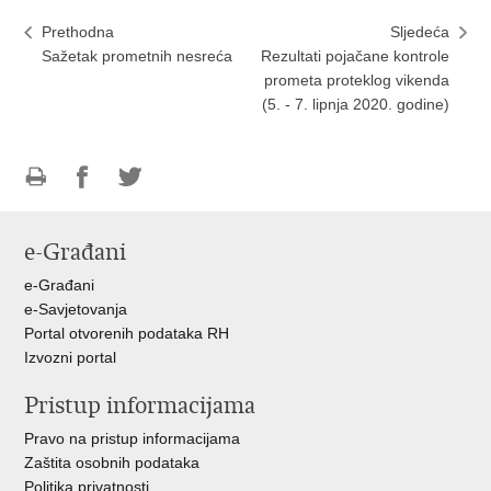
Prethodna
Sljedeća
Sažetak prometnih nesreća
Rezultati pojačane kontrole
prometa proteklog vikenda
(5. - 7. lipnja 2020. godine)
Ispiši
Podijeli
Podijeli
stranicu
na
na
e-Građani
Facebooku
Twitteru
e-Građani
e-Savjetovanja
Portal otvorenih podataka RH
Izvozni portal
Pristup informacijama
Pravo na pristup informacijama
Zaštita osobnih podataka
Politika privatnosti