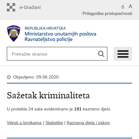
Preskoči
A
A
na
Prilagodba pristupačnosti
glavni
sadržaj
Objavljeno: 09.06.2020.
Sažetak kriminaliteta
U protekla 24 sata evidentirano je
191
kazneno djelo.
Vijesti u brojkama
|
Statistike
|
Kaznena djela i zakon