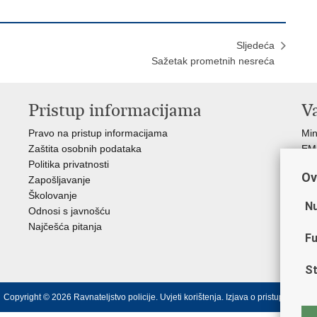
Sljedeća
Sažetak prometnih nesreća
Pristup informacijama
V
Pravo na pristup informacijama
Min
Zaštita osobnih podataka
EMN
Politika privatnosti
Pol
Ov
Zapošljavanje
Pol
Školovanje
Muz
Nu
Odnosi s javnošću
Zak
Najčešća pitanja
Dom
Fu
Sin
Ud
St
Copyright © 2026 Ravnateljstvo policije.
Uvjeti korištenja
.
Izjava o pristupačnosti
.