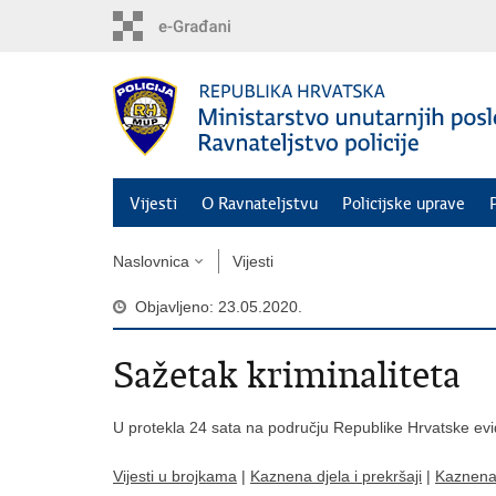
Preskoči
na
glavni
sadržaj
Vijesti
O Ravnateljstvu
Policijske uprave
Naslovnica
Vijesti
Objavljeno: 23.05.2020.
Sažetak kriminaliteta
U protekla 24 sata na području Republike Hrvatske evi
Vijesti u brojkama
|
Kaznena djela i prekršaji
|
Kaznena 