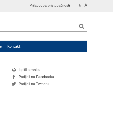
A
Prilagodba pristupačnosti
A
e
Kontakt
Ispiši stranicu
Podijeli na Facebooku
Podijeli na Twitteru