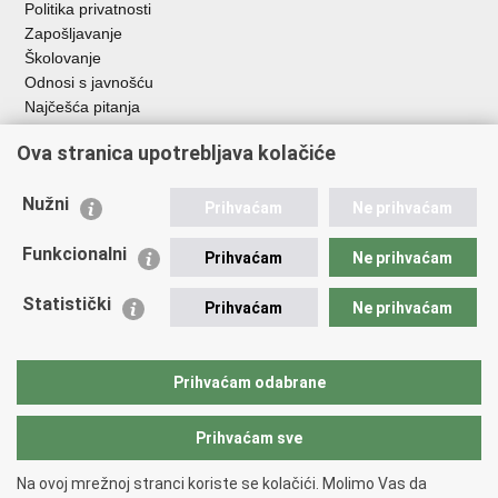
Politika privatnosti
Zapošljavanje
Školovanje
Odnosi s javnošću
Najčešća pitanja
Ova stranica upotrebljava kolačiće
Važne poveznice
Ministarstvo unutarnjih poslova RH
Nužni
Prihvaćam
Ne prihvaćam
EMN Nacionalna kontaktna točka za Republiku Hrvatsku
Policijske uprave
Funkcionalni
Prihvaćam
Ne prihvaćam
Policijska akademija
Muzej policije
Statistički
Prihvaćam
Ne prihvaćam
Zaklada policijske solidarnosti
Dom zdravlja MUP-a
Sindikati
Prihvaćam odabrane
Udruge
Prihvaćam sve
Povratak na vrh
Na ovoj mrežnoj stranci koriste se kolačići. Molimo Vas da