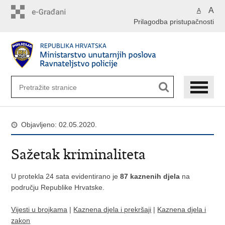
Preskoči
A
A
na
Prilagodba pristupačnosti
glavni
sadržaj
Objavljeno: 02.05.2020.
Sažetak kriminaliteta
U protekla 24 sata evidentirano je
87 kaznenih djela
na
području Republike Hrvatske.
Vijesti u brojkama
|
Kaznena djela i prekršaji
|
Kaznena djela i
zakon