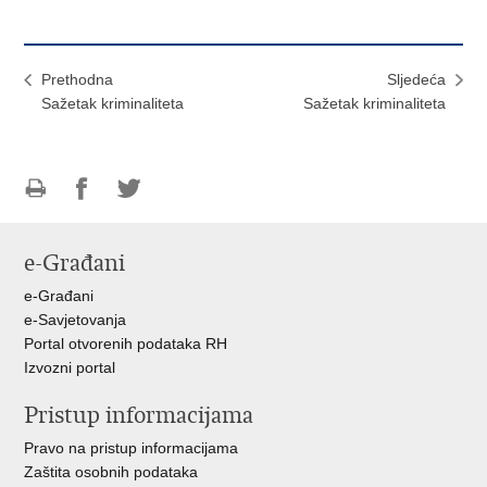
Prethodna
Sljedeća
Sažetak kriminaliteta
Sažetak kriminaliteta
Ispiši
Podijeli
Podijeli
stranicu
na
na
e-Građani
Facebooku
Twitteru
e-Građani
e-Savjetovanja
Portal otvorenih podataka RH
Izvozni portal
Pristup informacijama
Pravo na pristup informacijama
Zaštita osobnih podataka