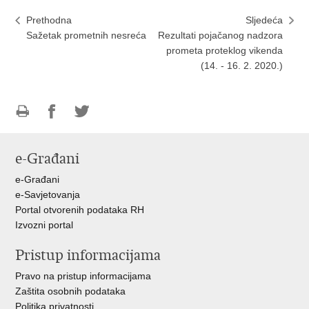
Prethodna
Sljedeća
Sažetak prometnih nesreća
Rezultati pojačanog nadzora
prometa proteklog vikenda
(14. - 16. 2. 2020.)
Ispiši
Podijeli
Podijeli
stranicu
na
na
e-Građani
Facebooku
Twitteru
e-Građani
e-Savjetovanja
Portal otvorenih podataka RH
Izvozni portal
Pristup informacijama
Pravo na pristup informacijama
Zaštita osobnih podataka
Politika privatnosti