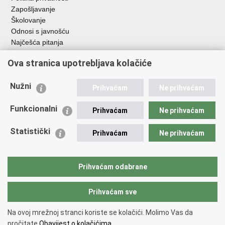
Zapošljavanje
Školovanje
Odnosi s javnošću
Najčešća pitanja
Ova stranica upotrebljava kolačiće
Važne poveznice
Ministarstvo unutarnjih poslova RH
Nužni
Prihvaćam
Ne prihvaćam
EMN Nacionalna kontaktna točka za Republiku Hrvatsku
Policijske uprave
Funkcionalni
Prihvaćam
Ne prihvaćam
Policijska akademija
Muzej policije
Statistički
Prihvaćam
Ne prihvaćam
Zaklada policijske solidarnosti
Dom zdravlja MUP-a
Sindikati
Prihvaćam odabrane
Udruge
Prihvaćam sve
Povratak na vrh
Na ovoj mrežnoj stranci koriste se kolačići. Molimo Vas da
Copyright © 2026 Ravnateljstvo policije.
Uvjeti korištenja
.
Izjava o
pročitate
Obavijest o kolačićima.