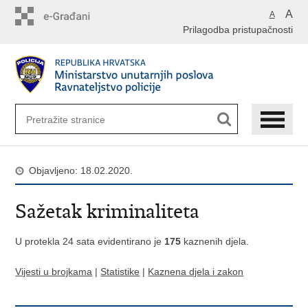
Preskoči
A
A
na
Prilagodba pristupačnosti
glavni
sadržaj
Objavljeno: 18.02.2020.
Sažetak kriminaliteta
U protekla 24 sata evidentirano je
175
kaznenih djela.
Vijesti u brojkama
|
Statistike
|
Kaznena djela i zakon