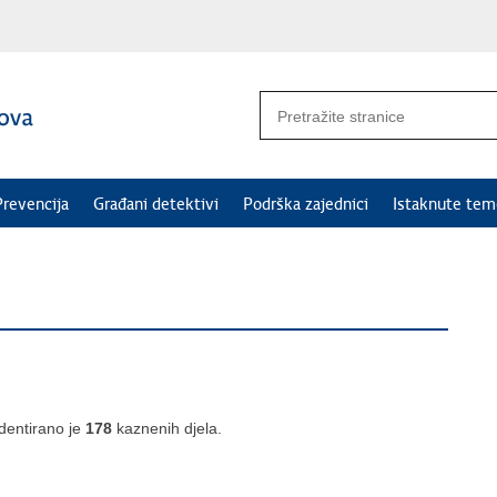
Prevencija
Građani detektivi
Podrška zajednici
Istaknute tem
dentirano je
178
kaznenih djela.