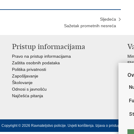
Sljedeća
Sažetak prometnih nesreća
Pristup informacijama
V
Pravo na pristup informacijama
Min
Zaštita osobnih podataka
EMN
Politika privatnosti
Pol
Ov
Zapošljavanje
Pol
Školovanje
Muz
Nu
Odnosi s javnošću
Zak
Najčešća pitanja
Dom
Fu
Sin
Ud
St
Copyright © 2026 Ravnateljstvo policije.
Uvjeti korištenja
.
Izjava o pristupačnosti
.