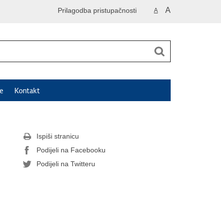
A
Prilagodba pristupačnosti
A
e
Kontakt
Ispiši stranicu
Podijeli na Facebooku
Podijeli na Twitteru