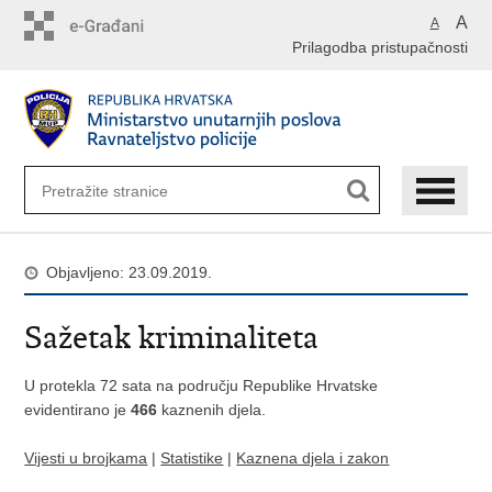
Preskoči
A
A
na
Prilagodba pristupačnosti
glavni
sadržaj
Objavljeno: 23.09.2019.
Sažetak kriminaliteta
U protekla 72 sata na području Republike Hrvatske
evidentirano je
466
kaznenih djela.
Vijesti u brojkama
|
Statistike
|
Kaznena djela i zakon