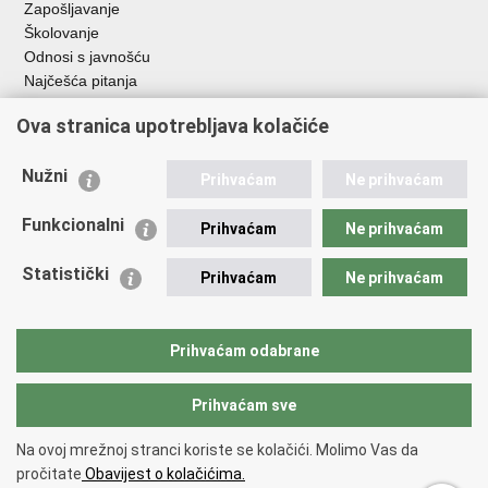
Zapošljavanje
Školovanje
Odnosi s javnošću
Najčešća pitanja
Ova stranica upotrebljava kolačiće
Važne poveznice
Ministarstvo unutarnjih poslova RH
Nužni
Prihvaćam
Ne prihvaćam
EMN Nacionalna kontaktna točka za Republiku Hrvatsku
Policijske uprave
Funkcionalni
Prihvaćam
Ne prihvaćam
Policijska akademija
Muzej policije
Statistički
Prihvaćam
Ne prihvaćam
Zaklada policijske solidarnosti
Dom zdravlja MUP-a
Sindikati
Prihvaćam odabrane
Udruge
Prihvaćam sve
Povratak na vrh
Na ovoj mrežnoj stranci koriste se kolačići. Molimo Vas da
Copyright © 2026 Ravnateljstvo policije.
Uvjeti korištenja
.
Izjava o
pročitate
Obavijest o kolačićima.
pristupačnosti
.