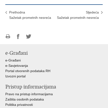
Prethodna
Sljedeća
Sažetak prometnih nesreća
Sažetak prometnih nesreća
Ispiši
Podijeli
Podijeli
stranicu
na
na
e-Građani
Facebooku
Twitteru
e-Građani
e-Savjetovanja
Portal otvorenih podataka RH
Izvozni portal
Pristup informacijama
Pravo na pristup informacijama
Zaštita osobnih podataka
Politika privatnosti