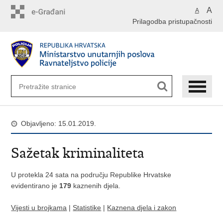
Preskoči
A
A
na
Prilagodba pristupačnosti
glavni
sadržaj
Objavljeno: 15.01.2019.
Sažetak kriminaliteta
U protekla 24 sata na području Republike Hrvatske
evidentirano je
179
kaznenih djela.
Vijesti u brojkama
|
Statistike
|
Kaznena djela i zakon