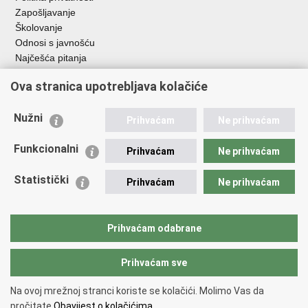
Zapošljavanje
Školovanje
Odnosi s javnošću
Najčešća pitanja
Ova stranica upotrebljava kolačiće
Važne poveznice
Ministarstvo unutarnjih poslova RH
Nužni
Prihvaćam
Ne prihvaćam
EMN Nacionalna kontaktna točka za Republiku Hrvatsku
Policijske uprave
Funkcionalni
Prihvaćam
Ne prihvaćam
Policijska akademija
Muzej policije
Statistički
Prihvaćam
Ne prihvaćam
Zaklada policijske solidarnosti
Dom zdravlja MUP-a
Sindikati
Prihvaćam odabrane
Udruge
Prihvaćam sve
Povratak na vrh
Na ovoj mrežnoj stranci koriste se kolačići. Molimo Vas da
Copyright © 2026 Ravnateljstvo policije.
Uvjeti korištenja
.
Izjava o
pročitate
Obavijest o kolačićima.