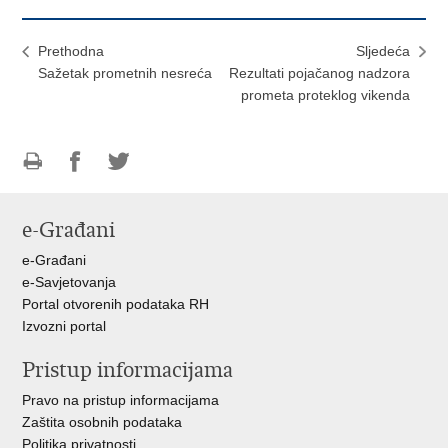
Prethodna
Sljedeća
Sažetak prometnih nesreća
Rezultati pojačanog nadzora
prometa proteklog vikenda
Ispiši
Podijeli
Podijeli
stranicu
na
na
e-Građani
Facebooku
Twitteru
e-Građani
e-Savjetovanja
Portal otvorenih podataka RH
Izvozni portal
Pristup informacijama
Pravo na pristup informacijama
Zaštita osobnih podataka
Politika privatnosti