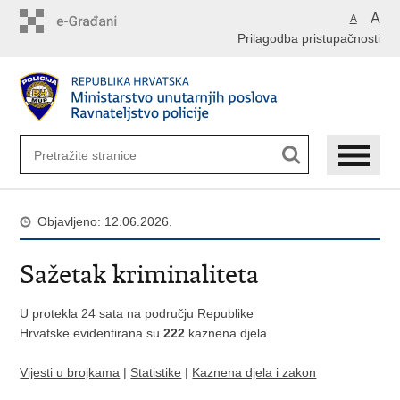
Preskoči
A
A
na
Prilagodba pristupačnosti
glavni
sadržaj
Objavljeno: 12.06.2026.
Sažetak kriminaliteta
U protekla 24 sata na području Republike
Hrvatske evidentirana su
222
kaznena djela.
Vijesti u brojkama
|
Statistike
|
Kaznena djela i zakon