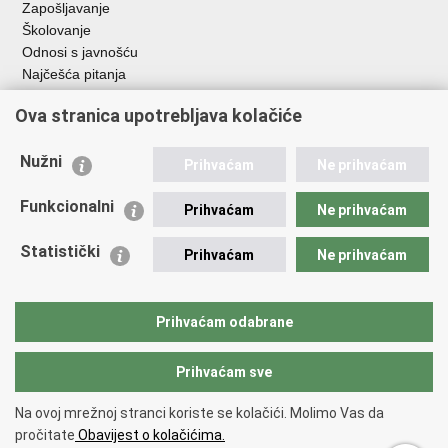
Zapošljavanje
Školovanje
Odnosi s javnošću
Najčešća pitanja
Ova stranica upotrebljava kolačiće
Važne poveznice
Ministarstvo unutarnjih poslova RH
Nužni
Prihvaćam
Ne prihvaćam
EMN Nacionalna kontaktna točka za Republiku Hrvatsku
Policijske uprave
Funkcionalni
Prihvaćam
Ne prihvaćam
Policijska akademija
Muzej policije
Statistički
Prihvaćam
Ne prihvaćam
Zaklada policijske solidarnosti
Dom zdravlja MUP-a
Sindikati
Prihvaćam odabrane
Udruge
Prihvaćam sve
Povratak na vrh
Na ovoj mrežnoj stranci koriste se kolačići. Molimo Vas da
Copyright © 2026 Ravnateljstvo policije.
Uvjeti korištenja
.
Izjava o
pročitate
Obavijest o kolačićima.
pristupačnosti
.