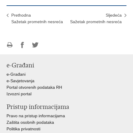
Prethodna
Sljedeća
Sažetak prometnih nesreća
Sažetak prometnih nesreća
Ispiši
Podijeli
Podijeli
stranicu
na
na
e-Građani
Facebooku
Twitteru
e-Građani
e-Savjetovanja
Portal otvorenih podataka RH
Izvozni portal
Pristup informacijama
Pravo na pristup informacijama
Zaštita osobnih podataka
Politika privatnosti