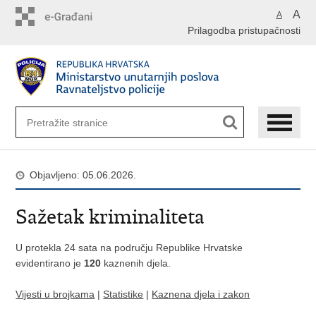
Preskoči
A
A
na
Prilagodba pristupačnosti
glavni
sadržaj
Objavljeno: 05.06.2026.
Sažetak kriminaliteta
U protekla 24 sata na području Republike Hrvatske
evidentirano je
120
kaznenih djela.
Vijesti u brojkama
|
Statistike
|
Kaznena djela i zakon