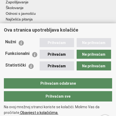
Zapošljavanje
Školovanje
Odnosi s javnošću
Najčešća pitanja
Ova stranica upotrebljava kolačiće
Važne poveznice
Ministarstvo unutarnjih poslova RH
Nužni
Prihvaćam
Ne prihvaćam
EMN Nacionalna kontaktna točka za Republiku Hrvatsku
Policijske uprave
Funkcionalni
Prihvaćam
Ne prihvaćam
Policijska akademija
Muzej policije
Statistički
Prihvaćam
Ne prihvaćam
Zaklada policijske solidarnosti
Dom zdravlja MUP-a
Sindikati
Prihvaćam odabrane
Udruge
Prihvaćam sve
Povratak na vrh
Na ovoj mrežnoj stranci koriste se kolačići. Molimo Vas da
Copyright © 2026 Ravnateljstvo policije.
Uvjeti korištenja
.
Izjava o
pročitate
Obavijest o kolačićima.
pristupačnosti
.