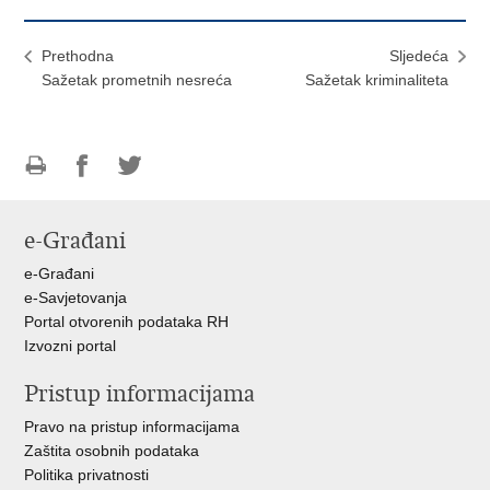
Prethodna
Sljedeća
Sažetak prometnih nesreća
Sažetak kriminaliteta
Ispiši
Podijeli
Podijeli
stranicu
na
na
e-Građani
Facebooku
Twitteru
e-Građani
e-Savjetovanja
Portal otvorenih podataka RH
Izvozni portal
Pristup informacijama
Pravo na pristup informacijama
Zaštita osobnih podataka
Politika privatnosti