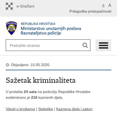
Preskoči
A
A
na
Prilagodba pristupačnosti
glavni
sadržaj
Objavljeno: 15.05.2026.
Sažetak kriminaliteta
U protekla
24 sata
na području Republike Hrvatske
evidentirano je
216
kaznenih djela.
Vijesti u brojkama
|
Statistike
|
Kaznena djela i zakon