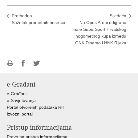
Prethodna
Sljedeća
Sažetak prometnih nesreća
Na Opus Areni odigrano
finale SuperSport Hrvatskog
nogometnog kupa između
GNK Dinamo i HNK Rijeka
Ispiši
Podijeli
Podijeli
stranicu
na
na
e-Građani
Facebooku
Twitteru
e-Građani
e-Savjetovanja
Portal otvorenih podataka RH
Izvozni portal
Pristup informacijama
Pravo na pristup informacijama