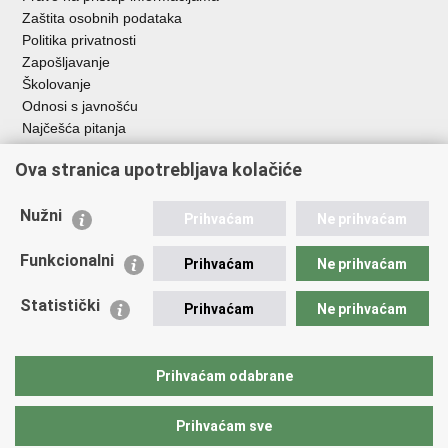
Zaštita osobnih podataka
Politika privatnosti
Zapošljavanje
Školovanje
Odnosi s javnošću
Najčešća pitanja
Ova stranica upotrebljava kolačiće
Važne poveznice
Ministarstvo unutarnjih poslova RH
Nužni
Prihvaćam
Ne prihvaćam
EMN Nacionalna kontaktna točka za Republiku Hrvatsku
Policijske uprave
Funkcionalni
Prihvaćam
Ne prihvaćam
Policijska akademija
Muzej policije
Statistički
Prihvaćam
Ne prihvaćam
Zaklada policijske solidarnosti
Dom zdravlja MUP-a
Sindikati
Prihvaćam odabrane
Udruge
Prihvaćam sve