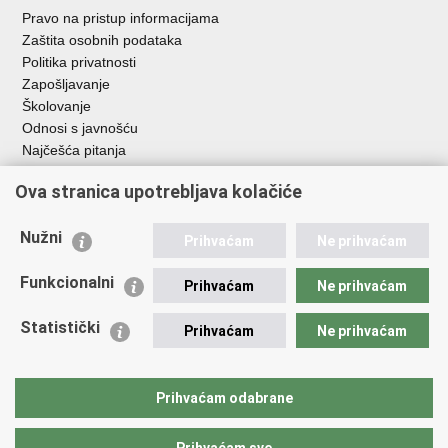
Pravo na pristup informacijama
Zaštita osobnih podataka
Politika privatnosti
Zapošljavanje
Školovanje
Odnosi s javnošću
Najčešća pitanja
Ova stranica upotrebljava kolačiće
Važne poveznice
Ministarstvo unutarnjih poslova RH
Nužni
Prihvaćam
Ne prihvaćam
EMN Nacionalna kontaktna točka za Republiku Hrvatsku
Policijske uprave
Funkcionalni
Prihvaćam
Ne prihvaćam
Policijska akademija
Muzej policije
Statistički
Prihvaćam
Ne prihvaćam
Zaklada policijske solidarnosti
Dom zdravlja MUP-a
Sindikati
Prihvaćam odabrane
Udruge