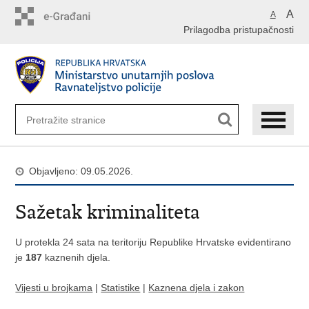
Preskoči
A
A
na
Prilagodba pristupačnosti
glavni
sadržaj
Objavljeno: 09.05.2026.
Sažetak kriminaliteta
U protekla 24 sata na teritoriju Republike Hrvatske evidentirano
je
187
kaznenih djela.
Vijesti u brojkama
|
Statistike
|
Kaznena djela i zakon