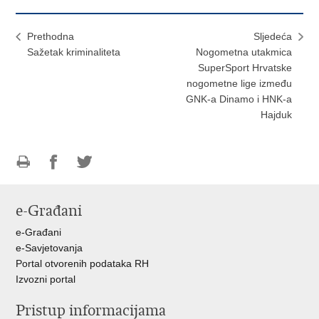
Prethodna
Sljedeća
Sažetak kriminaliteta
Nogometna utakmica
SuperSport Hrvatske
nogometne lige između
GNK-a Dinamo i HNK-a
Hajduk
Ispiši
Podijeli
Podijeli
stranicu
na
na
e-Građani
Facebooku
Twitteru
e-Građani
e-Savjetovanja
Portal otvorenih podataka RH
Izvozni portal
Pristup informacijama