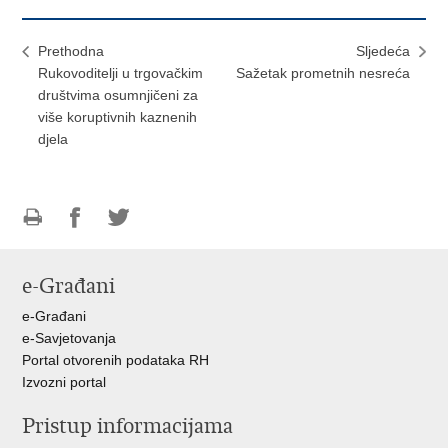
Prethodna
Sljedeća
Rukovoditelji u trgovačkim
Sažetak prometnih nesreća
društvima osumnjičeni za
više koruptivnih kaznenih
djela
Ispiši
Podijeli
Podijeli
stranicu
na
na
e-Građani
Facebooku
Twitteru
e-Građani
e-Savjetovanja
Portal otvorenih podataka RH
Izvozni portal
Pristup informacijama