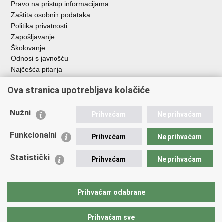
Pravo na pristup informacijama
Zaštita osobnih podataka
Politika privatnosti
Zapošljavanje
Školovanje
Odnosi s javnošću
Najčešća pitanja
Ova stranica upotrebljava kolačiće
Važne poveznice
Ministarstvo unutarnjih poslova RH
Nužni
Prihvaćam
Ne prihvaćam
EMN Nacionalna kontaktna točka za Republiku Hrvatsku
Policijske uprave
Funkcionalni
Prihvaćam
Ne prihvaćam
Policijska akademija
Muzej policije
Statistički
Prihvaćam
Ne prihvaćam
Zaklada policijske solidarnosti
Dom zdravlja MUP-a
Sindikati
Prihvaćam odabrane
Udruge
Prihvaćam sve