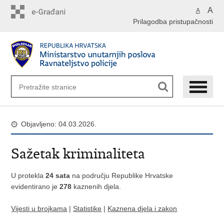
Preskoči
A
A
na
Prilagodba pristupačnosti
glavni
sadržaj
Objavljeno: 04.03.2026.
Sažetak kriminaliteta
U protekla
24 sata
na području Republike Hrvatske
evidentirano je
278
kaznenih djela.
Vijesti u brojkama
|
Statistike
|
Kaznena djela i zakon