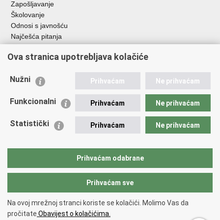
Zapošljavanje
Školovanje
Odnosi s javnošću
Najčešća pitanja
Ova stranica upotrebljava kolačiće
Važne poveznice
Ministarstvo unutarnjih poslova RH
Nužni
Prihvaćam
Ne prihvaćam
EMN Nacionalna kontaktna točka za Republiku Hrvatsku
Policijske uprave
Funkcionalni
Prihvaćam
Ne prihvaćam
Policijska akademija
Muzej policije
Statistički
Prihvaćam
Ne prihvaćam
Zaklada policijske solidarnosti
Dom zdravlja MUP-a
Sindikati
Prihvaćam odabrane
Udruge
Prihvaćam sve
Povratak na vrh
Na ovoj mrežnoj stranci koriste se kolačići. Molimo Vas da
Copyright © 2026 Ravnateljstvo policije.
Uvjeti korištenja
.
Izjava o
pročitate
Obavijest o kolačićima.
pristupačnosti
.