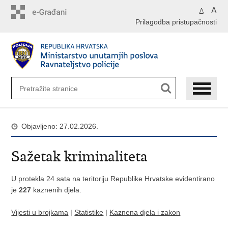
Preskoči
A
A
na
Prilagodba pristupačnosti
glavni
sadržaj
Objavljeno: 27.02.2026.
Sažetak kriminaliteta
U protekla 24 sata na teritoriju Republike Hrvatske evidentirano
je
227
kaznenih djela.
Vijesti u brojkama
|
Statistike
|
Kaznena djela i zakon