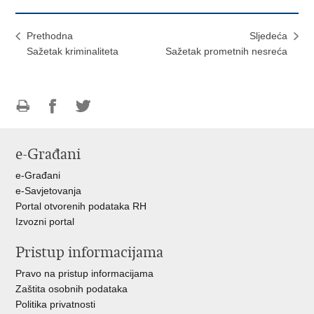
Prethodna
Sljedeća
Sažetak kriminaliteta
Sažetak prometnih nesreća
Ispiši
Podijeli
Podijeli
stranicu
na
na
e-Građani
Facebooku
Twitteru
e-Građani
e-Savjetovanja
Portal otvorenih podataka RH
Izvozni portal
Pristup informacijama
Pravo na pristup informacijama
Zaštita osobnih podataka
Politika privatnosti