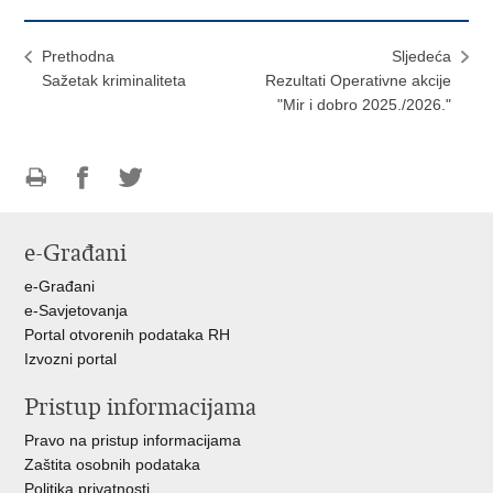
Prethodna
Sljedeća
Sažetak kriminaliteta
Rezultati Operativne akcije
"Mir i dobro 2025./2026."
Ispiši
Podijeli
Podijeli
stranicu
na
na
e-Građani
Facebooku
Twitteru
e-Građani
e-Savjetovanja
Portal otvorenih podataka RH
Izvozni portal
Pristup informacijama
Pravo na pristup informacijama
Zaštita osobnih podataka
Politika privatnosti