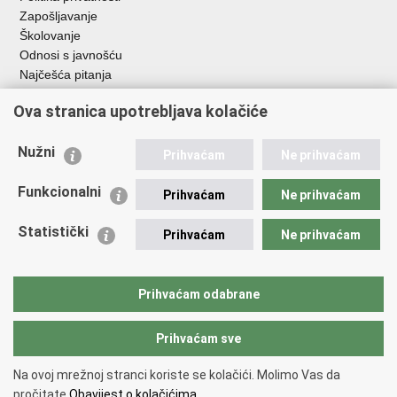
Zapošljavanje
Školovanje
Odnosi s javnošću
Najčešća pitanja
Ova stranica upotrebljava kolačiće
Važne poveznice
Ministarstvo unutarnjih poslova RH
Nužni
Prihvaćam
Ne prihvaćam
EMN Nacionalna kontaktna točka za Republiku Hrvatsku
Policijske uprave
Funkcionalni
Prihvaćam
Ne prihvaćam
Policijska akademija
Muzej policije
Statistički
Prihvaćam
Ne prihvaćam
Zaklada policijske solidarnosti
Dom zdravlja MUP-a
Sindikati
Prihvaćam odabrane
Udruge
Prihvaćam sve
Povratak na vrh
Na ovoj mrežnoj stranci koriste se kolačići. Molimo Vas da
Copyright © 2026 Ravnateljstvo policije.
Uvjeti korištenja
.
Izjava o
pročitate
Obavijest o kolačićima.