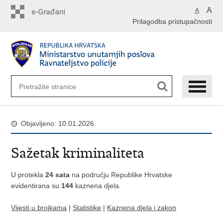
Preskoči
A
A
na
Prilagodba pristupačnosti
glavni
sadržaj
Objavljeno: 10.01.2026.
Sažetak kriminaliteta
U protekla
24 sata
na području Republike Hrvatske
evidentirana su
144
kaznena djela.
Vijesti u brojkama
|
Statistike
|
Kaznena djela i zakon