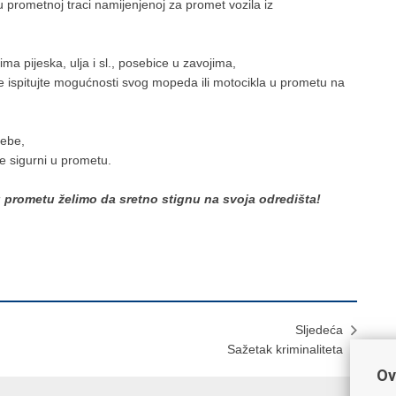
 prometnoj traci namijenjenoj za promet vozila iz
ma pijeska, ulja i sl., posebice u zavojima,
 ne ispitujte mogućnosti svog mopeda ili motocikla u prometu na
sebe,
e sigurni u prometu.
 prometu želimo da sretno stignu na svoja odredišta!
Sljedeća
Sažetak kriminaliteta
Ov