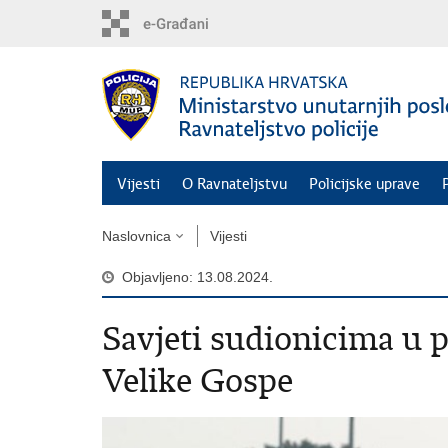
Preskoči
na
glavni
sadržaj
Vijesti
O Ravnateljstvu
Policijske uprave
Naslovnica
Vijesti
Objavljeno: 13.08.2024.
Savjeti sudionicima u 
Velike Gospe