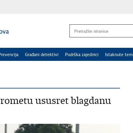
Prevencija
Građani detektivi
Podrška zajednici
Istaknute tem
prometu ususret blagdanu