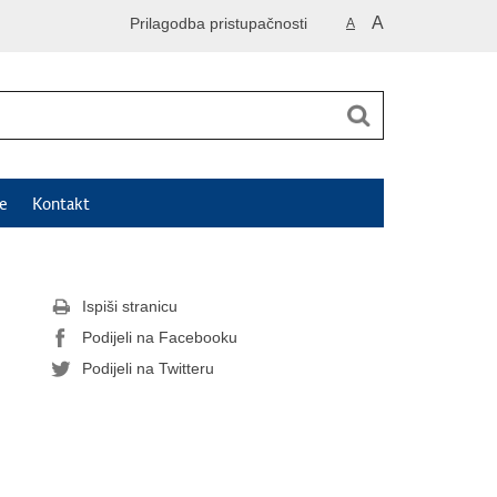
A
Prilagodba pristupačnosti
A
e
Kontakt
Ispiši stranicu
Podijeli na Facebooku
Podijeli na Twitteru