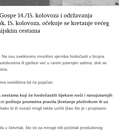
ospe 14./15. kolovoza i održavanja
ak, 15. kolovoza, očekuje se kretanje većeg
anijskim cestama
a. Na ovu svetkovinu mnoštvo vjernika hodočasti u brojna
utobusima ili pješice već u ranim jutarnjim satima, dok se
tima.
ma svetištima bit će pojačan.
estama koji će hodočastiti tijekom noći i ranojutarnjih
sti
poštuju prometna pravila (kretanje pločnikom ili uz
e
kako bi ih vozači mogli lakše uočiti (kao što je i propisano
 u četvrtak, što će za mnoge biti početak produženog