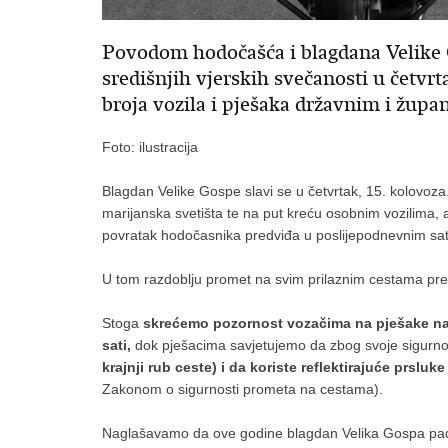
Povodom hodočašća i blagdana Velike G
središnjih vjerskih svečanosti u četvrt
broja vozila i pješaka državnim i žup
Foto: ilustracija
Blagdan Velike Gospe slavi se u četvrtak, 15. kolovoz
marijanska svetišta te na put kreću osobnim vozilima, a
povratak hodočasnika predviđa u poslijepodnevnim sa
U tom razdoblju promet na svim prilaznim cestama pre
Stoga
skrećemo pozornost vozačima na pješake na c
sati,
dok pješacima savjetujemo da zbog svoje sigurno
krajnji rub ceste) i da koriste reflektirajuće prsluk
Zakonom o sigurnosti prometa na cestama).
Naglašavamo da ove godine blagdan Velika Gospa pada