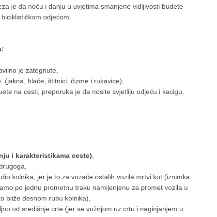
eza je da noću i danju u uvjetima smanjene vidljivosti budete
m biciklističkom odjećom.
a:
ravilno je zategnute,
(jakna, hlače, štitnici, čizme i rukavice),
ete na cesti, preporuka je da nosite svjetliju odjeću i kacigu,
nju i karakteristikama ceste)
,
a drugoga,
io kolnika, jer je to za vozače ostalih vozila mrtvi kut (iznimka
 samo po jednu prometnu traku namijenjenu za promet vozila u
to bliže desnom rubu kolnika),
ljno od središnje crte (jer se vožnjom uz crtu i naginjanjem u