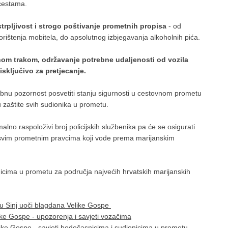
ocestama.
trpljivost i strogo poštivanje prometnih propisa
- od
rištenja mobitela, do apsolutnog izbjegavanja alkoholnih pića.
om trakom, održavanje potrebne udaljenosti od vozila
isključivo za pretjecanje.
sebnu pozornost posvetiti stanju sigurnosti u cestovnom prometu
ju zaštite svih sudionika u prometu.
alno raspoloživi broj policijskih službenika pa će se osigurati
 svim prometnim pravcima koji vode prema marijanskim
icima u prometu za područja najvećih hrvatskih marijanskih
 Sinj uoči blagdana Velike Gospe
ke Gospe - upozorenja i savjeti vozačima
ike Gospe - savjeti hodočasnicima i sudionicima u prometu