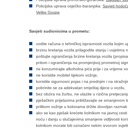
Policijska uprava osječko-baranjska:
Savjeti hodoč
Velike Gospe
Savjeti sudionicima u prometu:
vodite računa o tehničkoj ispravnosti vozila kojim u
brzinu kretanja vozila prilagodite stanju i uvjetima n
poštujte ograničenja brzine kretanja vozila (propi
pritom i ograničenja na promjenjivoj prometnoj signa
ne konzumirajte alkoholna pića prije i za vrijeme vo
ne koristite mobitel tijekom vožnje,
koristite sigurnosni pojas i na prednjim i na stražnj
pobrinite se za adekvatan smještaj djece u vozilu,
bez obzira na žurbu, ne ulazite u rizična pretjecanj
pješačkim prijelazima približavajte se smanjenom
prilikom vožnje u kolonama držite dovoljan razmak
ako se kao pješak krećete kolnikom na javnoj cesti i
noću i danju u slučajevima smanjene vidljivosti kor
kolnikom morate biti označeni nekim izvorom svjetlos