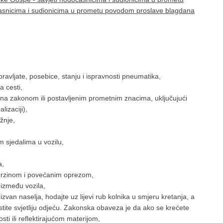
asnicima i sudionicima u prometu povodom proslave blagdana
pravljate, posebice, stanju i ispravnosti pneumatika,
a cesti,
sana zakonom ili postavljenim prometnim znacima, uključujući
lizaciji),
žnje,
im sjedalima u vozilu,
a,
 brzinom i povećanim oprezom,
 između vozila,
zvan naselja, hodajte uz lijevi rub kolnika u smjeru kretanja, a
istite svjetliju odjeću. Zakonska obaveza je da ako se krećete
ti ili reflektirajućom materijom,