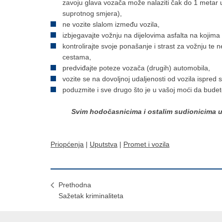
zavoju glava vozača može nalaziti čak do 1 metar u
suprotnog smjera),
ne vozite slalom između vozila,
izbjegavajte vožnju na dijelovima asfalta na kojima i
kontrolirajte svoje ponašanje i strast za vožnju te
cestama,
predviđajte poteze vozača (drugih) automobila,
vozite se na dovoljnoj udaljenosti od vozila ispred 
poduzmite i sve drugo što je u vašoj moći da budet
Svim hodočasnicima i ostalim sudionicima u
Priopćenja
|
Uputstva
|
Promet i vozila
Prethodna
Sažetak kriminaliteta