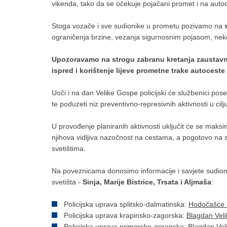
vikenda, tako da se očekuje pojačani promet i na aut
Stoga vozače i sve sudionike u prometu pozivamo na
s
ograničenja brzine, vezanja sigurnosnim pojasom, neko
Upozoravamo na strogu zabranu kretanja zaustavn
ispred i korištenje lijeve prometne trake autoceste 
Uoči i na dan Velike Gospe policijski će službenici po
te poduzeti niz preventivno-represivnih aktivnosti u cil
U provođenje planiranih aktivnosti uključit će se maksim
njihova vidljiva nazočnost na cestama, a pogotovo na
svetištima.
Na poveznicama donosimo informacije i savjete sudion
svetišta -
Sinja, Marije Bistrice, Trsata i Aljmaša
:
Policijska uprava splitsko-dalmatinska:
Hodočašće u
Policijska uprava krapinsko-zagorska:
Blagdan Veli
Policijska uprava primorsko-goranska:
Blagdan Vel