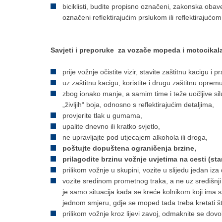
biciklisti, budite propisno označeni, zakonska obav
označeni reflektirajućim prslukom ili reflektirajućo
Savjeti i preporuke za vozače mopeda i motocikal
prije vožnje očistite vizir, stavite zaštitnu kacigu i p
uz zaštitnu kacigu, koristite i drugu zaštitnu opremu 
zbog ionako manje, a samim time i teže uočljive silu
„življih“ boja, odnosno s reflektirajućim detaljima,
provjerite tlak u gumama,
upalite dnevno ili kratko svjetlo,
ne upravljajte pod utjecajem alkohola ili droga,
poštujte dopuštena ograničenja brzine,
prilagodite brzinu vožnje uvjetima na cesti (sta
prilikom vožnje u skupini, vozite u slijedu jedan iz
vozite sredinom prometnog traka, a ne uz središnji d
je samo situacija kada se kreće kolnikom koji ima
jednom smjeru, gdje se moped tada treba kretati š
prilikom vožnje kroz lijevi zavoj, odmaknite se dovo