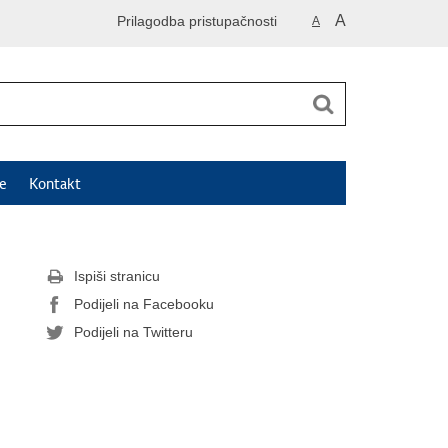
A
Prilagodba pristupačnosti
A
e
Kontakt
Ispiši stranicu
Podijeli na Facebooku
Podijeli na Twitteru