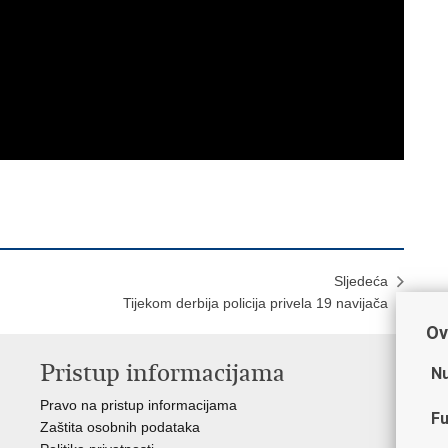
Sljedeća
Tijekom derbija policija privela 19 navijača
Ov
Pristup informacijama
V
Nu
Pravo na pristup informacijama
Min
Fu
Zaštita osobnih podataka
EMN