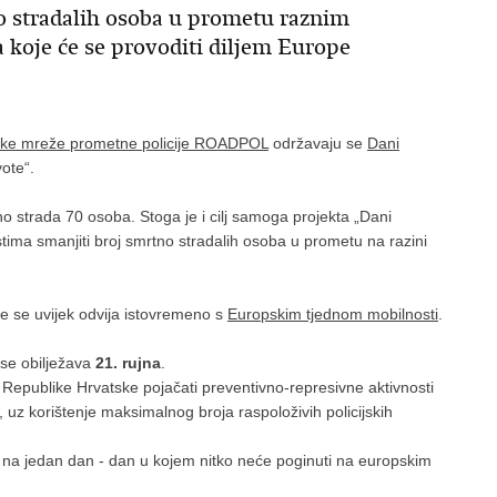
no stradalih osoba u prometu raznim
koje će se provoditi diljem Europe
ke mreže prometne policije ROADPOL
održavaju se
Dani
vote“.
strada 70 osoba. Stoga je i cilj samoga projekta „Dani
tima smanjiti broj smrtno stradalih osoba u prometu na razini
e se uvijek odvija istovremeno s
Europskim tjednom mobilnosti
.
i se obilježava
21. rujna
.
 Republike Hrvatske pojačati preventivno-represivne aktivnosti
a, uz korištenje maksimalnog broja raspoloživih policijskih
em na jedan dan - dan u kojem nitko neće poginuti na europskim