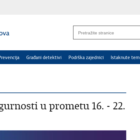
Prevencija
Građani detektivi
Podrška zajednici
Istaknute tem
rnosti u prometu 16. - 22.