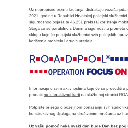
Uz nepropisnu brzinu kretanja, distrakcije vozača jed
2021. godine u Republici Hrvatskoj policijski službenic
sigurnosnog pojasa te 46.251 prekršaj korištenja mobi
Stoga će se paralelno s Danima sigurnosti u prometu
sklopu koje će policijski službenici svih policijskih up
korištenje mobitela i drugih uređaja.
Informacije o svim aktivnostima koje će se provoditi u
pronaći
na interaktivnoj karti
na službenoj stranici RO
Potpišite prisegu
o poželjnom ponašanju svih sudionika 
konstruktivnog dijaloga na društvenim mrežama uz 
Uz vašu pomoć neka svaki dan bude Dan bez pogi