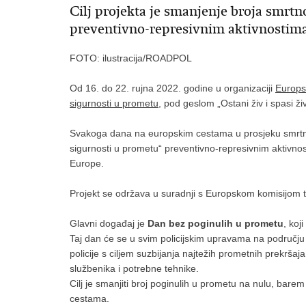
Cilj projekta je smanjenje broja smrt
preventivno-represivnim aktivnostima 
FOTO: ilustracija/ROADPOL
Od 16. do 22. rujna 2022. godine u organizaciji
Europs
sigurnosti u prometu
, pod geslom „Ostani živ i spasi ži
Svakoga dana na europskim cestama u prosjeku smrtno 
sigurnosti u prometu“ preventivno-represivnim aktivnos
Europe.
Projekt se održava u suradnji s Europskom komisijom t
Glavni događaj je
Dan bez poginulih u prometu
, koj
Taj dan će se u svim policijskim upravama na području
policije s ciljem suzbijanja najtežih prometnih prekršaj
službenika i potrebne tehnike.
Cilj je smanjiti broj poginulih u prometu na nulu, bar
cestama.