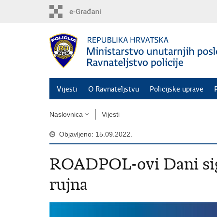
Preskoči
na
glavni
sadržaj
Vijesti
O Ravnateljstvu
Policijske uprave
Naslovnica
Vijesti
Objavljeno: 15.09.2022.
ROADPOL-ovi Dani sigu
rujna