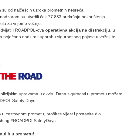
an su od najčešćih uzroka prometnih nesreća.
i nadzorom su utvrdili čak 77.833 prekršaja nekorištenja
tela za vrijeme vožnje.
 odvijati i ROADPOL-ova
operativna akcija na distrakciju
, u
rava pojačano nadzirati uporabu sigurnosnog pojasa u vožnji te
 policijskim upravama u okviru Dana sigurnosti u prometu možete
ADPOL Safety Days.
u cestovnom prometu, proširite vijest i postanite dio
hashtag #ROADPOLSafetyDays
nulih u prometu!