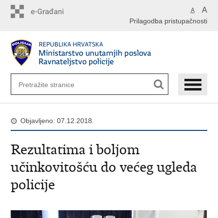
Preskoči
A
A
na
Prilagodba pristupačnosti
glavni
sadržaj
Objavljeno: 07.12.2018.
Rezultatima i boljom
učinkovitošću do većeg ugleda
policije