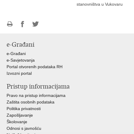
stanovništva u Vukovaru
Ispiši
Podijeli
Podijeli
stranicu
na
na
e-Građani
Facebooku
Twitteru
e-Građani
e-Savjetovanja
Portal otvorenih podataka RH
Izvozni portal
Pristup informacijama
Pravo na pristup informacijama
Zaštita osobnih podataka
Politika privatnosti
Zapošljavanje
Školovanje
Odnosi s javnošću