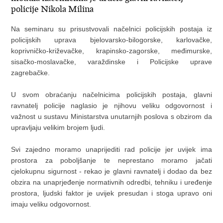
policije Nikola Milina
Na seminaru su prisustvovali načelnici policijskih postaja iz
policijskih uprava bjelovarsko-bilogorske, karlovačke,
koprivničko-križevačke, krapinsko-zagorske, međimurske,
sisačko-moslavačke, varaždinske i Policijske uprave
zagrebačke.
U svom obraćanju načelnicima policijskih postaja, glavni
ravnatelj policije naglasio je njihovu veliku odgovornost i
važnost u sustavu Ministarstva unutarnjih poslova s obzirom da
upravljaju velikim brojem ljudi.
Svi zajedno moramo unaprijediti rad policije jer uvijek ima
prostora za poboljšanje te neprestano moramo jačati
cjelokupnu sigurnost - rekao je glavni ravnatelj i dodao da bez
obzira na unaprjeđenje normativnih odredbi, tehniku i uređenje
prostora, ljudski faktor je uvijek presudan i stoga upravo oni
imaju veliku odgovornost.