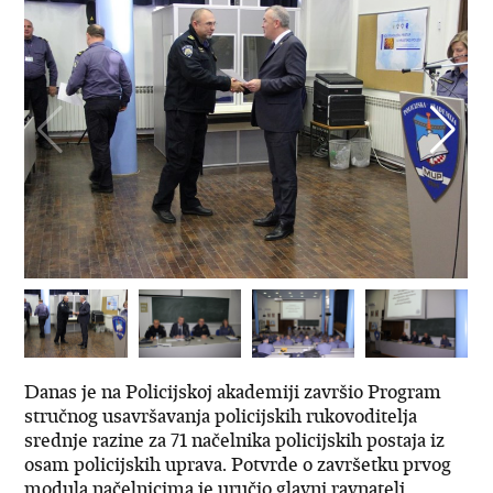
Danas je na Policijskoj akademiji završio Program
stručnog usavršavanja policijskih rukovoditelja
srednje razine za 71 načelnika policijskih postaja iz
osam policijskih uprava. Potvrde o završetku prvog
modula načelnicima je uručio glavni ravnatelj