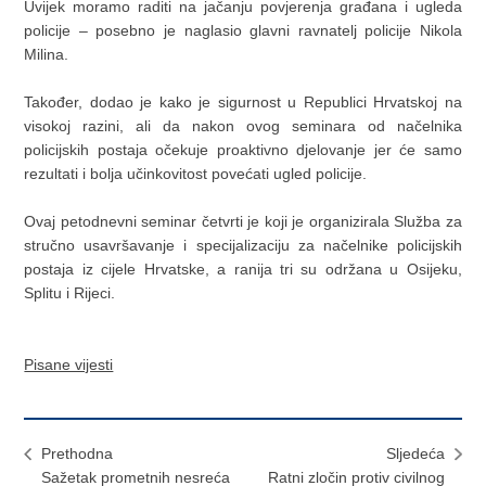
Uvijek moramo raditi na jačanju povjerenja građana i ugleda
policije – posebno je naglasio glavni ravnatelj policije Nikola
Milina.
Također, dodao je kako je sigurnost u Republici Hrvatskoj na
visokoj razini, ali da nakon ovog seminara od načelnika
policijskih postaja očekuje proaktivno djelovanje jer će samo
rezultati i bolja učinkovitost povećati ugled policije.
Ovaj petodnevni seminar četvrti je koji je organizirala Služba za
stručno usavršavanje i specijalizaciju za načelnike policijskih
postaja iz cijele Hrvatske, a ranija tri su održana u Osijeku,
Splitu i Rijeci.
Pisane vijesti
Prethodna
Sljedeća
Sažetak prometnih nesreća
Ratni zločin protiv civilnog