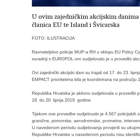
U ovim zajedničkim akcijskim danima u
članica EU te Island i Švicarska
FOTO: ILUSTRACIJA
Ravnateljstvo policije MUP-a RH u sklopu EU Policy Cycl
suradnji s EUROPOL-om sudjelovalo je u provedbi akci
Ovi zajednički akcijski dani su trajali od 17. do 23. li
EMPACT prioritetima bila je koordinirana na području 1
Republika Hrvatska je aktivno sudjelovala u provedbi p
18. do 20. lipnja 2019. godine.
Tijekom ove provedbe sudjelovalo je 4.567 policijskih sl
granične, pomorske, aerodromske, prometne, interventn
U navedenom periodu sudjelovanja provjerili su ukupno
Republike Hrvatske u navedenom periodu nisu identifi