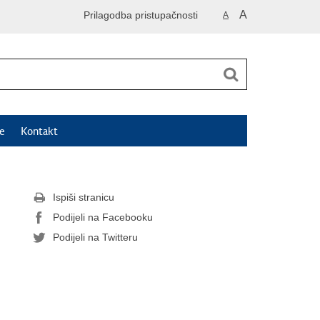
A
Prilagodba pristupačnosti
A
e
Kontakt
Ispiši stranicu
Podijeli na Facebooku
Podijeli na Twitteru