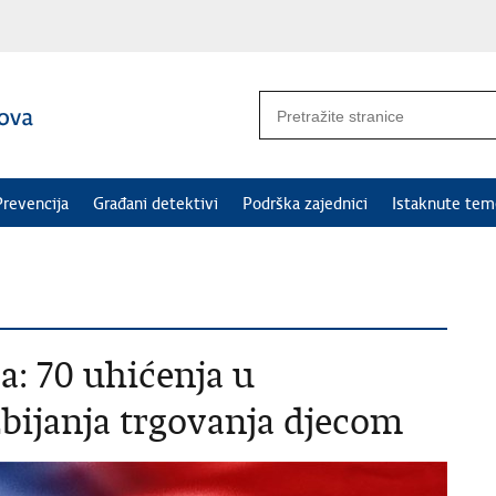
Prevencija
Građani detektivi
Podrška zajednici
Istaknute tem
 70 uhićenja u
zbijanja trgovanja djecom