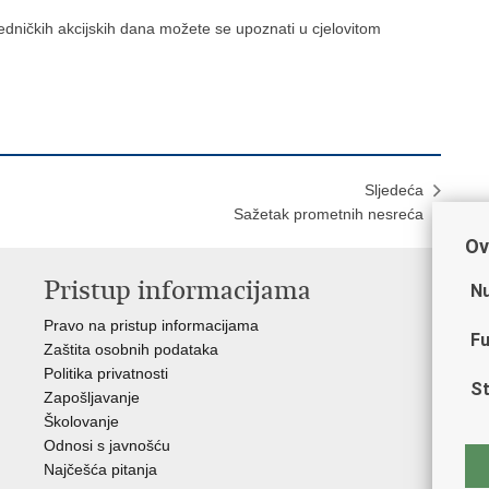
edničkih akcijskih dana možete se upoznati u cjelovitom
Sljedeća
Sažetak prometnih nesreća
Ov
Pristup informacijama
V
Nu
Pravo na pristup informacijama
Min
Fu
Zaštita osobnih podataka
EMN
Politika privatnosti
Pol
St
Zapošljavanje
Pol
Školovanje
Muz
Odnosi s javnošću
Zak
Najčešća pitanja
Dom