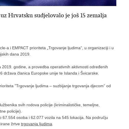
z Hrvatsku sudjelovalo je još 15 zemalja
e-a i EMPACT prioriteta „Trgovanje ljudima“, u organizaciji i u
jskih dana 2019.
pnja 2019. godine, a provedba operativnih aktivnosti određenih
6 država članica Europske unije te Islanda i Švicarske.
rioriteta "Trgovanje ljudima – suzbijanje trgovanja djecom“ od
užbenika svih rodova policije (kriminalističke, temeljne,
e policije).
 67.554 osoba i 62.077 vozila na 545 lokacija. Na području
cirane žrtve
trgovanja ljudima
.