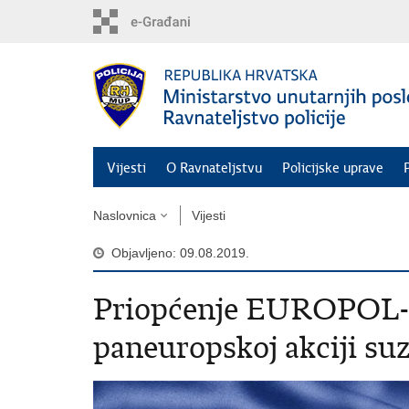
Preskoči
na
glavni
sadržaj
Vijesti
O Ravnateljstvu
Policijske uprave
Naslovnica
Vijesti
Objavljeno: 09.08.2019.
Priopćenje EUROPOL-a:
paneuropskoj akciji su