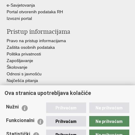
e-Savjetovanja
Portal otvorenih podataka RH
Izvozni portal
Pristup informacijama
Pravo na pristup informacijama
Zaštita osobnih podataka
Politika privatnosti
Zapošljavanje
Školovanje
Odnosi s javnošću
Najčešća pitanja
Važne poveznice
Ova stranica upotrebljava kolačiće
Ministarstvo unutarnjih poslova RH
Nužni
Prihvaćam
Ne prihvaćam
EMN Nacionalna kontaktna točka za Republiku Hrvatsku
Policijske uprave
Funkcionalni
Prihvaćam
Ne prihvaćam
Policijska akademija
Muzej policije
Statistički
Prihvaćam
Ne prihvaćam