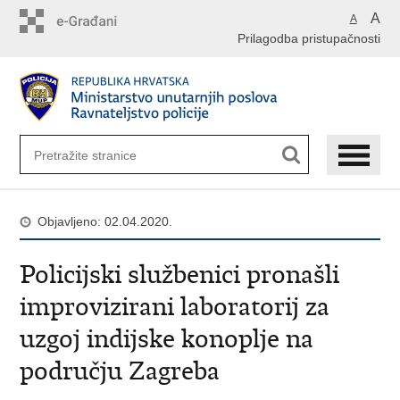
Preskoči
A
A
na
Prilagodba pristupačnosti
glavni
sadržaj
Objavljeno: 02.04.2020.
Policijski službenici pronašli
improvizirani laboratorij za
uzgoj indijske konoplje na
području Zagreba