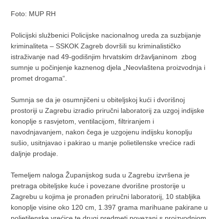
Foto: MUP RH
Policijski službenici Policijske nacionalnog ureda za suzbijanje
kriminaliteta – SSKOK Zagreb dovršili su kriminalističko
istraživanje nad 49-godišnjim hrvatskim državljaninom zbog
sumnje u počinjenje kaznenog djela „Neovlaštena proizvodnja i
promet drogama“.
Sumnja se da je osumnjičeni u obiteljskoj kući i dvorišnoj
prostoriji u Zagrebu izradio priručni laboratorij za uzgoj indijske
konoplje s rasvjetom, ventilacijom, filtriranjem i
navodnjavanjem, nakon čega je uzgojenu indijsku konoplju
sušio, usitnjavao i pakirao u manje polietilenske vrećice radi
daljnje prodaje.
Temeljem naloga Županijskog suda u Zagrebu izvršena je
pretraga obiteljske kuće i povezane dvorišne prostorije u
Zagrebu u kojima je pronađen priručni laboratorij, 10 stabljika
konoplje visine oko 120 cm, 1.397 grama marihuane pakirane u
polietilenske vrećice te drugi predmeti povezani s proizvodnjom