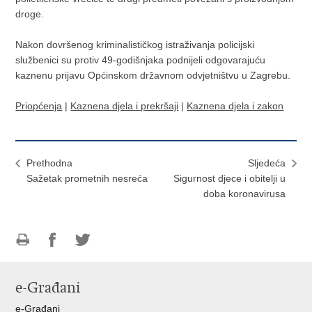
droge.
Nakon dovršenog kriminalističkog istraživanja policijski
službenici su protiv 49-godišnjaka podnijeli odgovarajuću
kaznenu prijavu Općinskom državnom odvjetništvu u Zagrebu.
Priopćenja
|
Kaznena djela i prekršaji
|
Kaznena djela i zakon
Prethodna
Sljedeća
Sažetak prometnih nesreća
Sigurnost djece i obitelji u
doba koronavirusa
Ispiši
Podijeli
Podijeli
stranicu
na
na
e-Građani
Facebooku
Twitteru
e-Građani