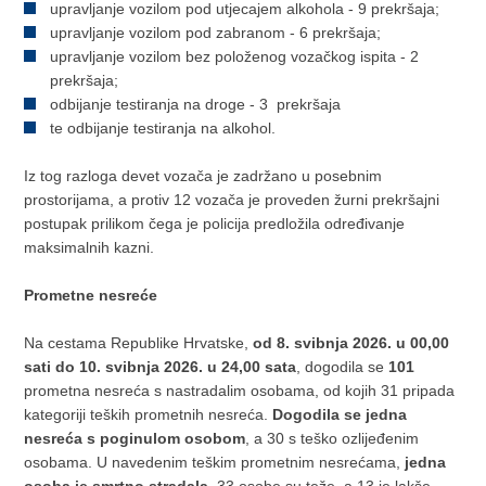
upravljanje vozilom pod utjecajem alkohola - 9 prekršaja;
upravljanje vozilom pod zabranom - 6 prekršaja;
upravljanje vozilom bez položenog vozačkog ispita - 2
prekršaja;
odbijanje testiranja na droge - 3 prekršaja
te odbijanje testiranja na alkohol.
Iz tog razloga devet vozača je zadržano u posebnim
prostorijama, a protiv 12 vozača je proveden žurni prekršajni
postupak prilikom čega je policija predložila određivanje
maksimalnih kazni.
Prometne nesreće
Na cestama Republike Hrvatske,
od 8. svibnja 2026. u 00,00
sati do 10. svibnja 2026. u 24,00 sata
, dogodila se
101
prometna nesreća s nastradalim osobama, od kojih 31 pripada
kategoriji teških prometnih nesreća.
Dogodila se jedna
nesreća s poginulom osobom
, a 30 s teško ozlijeđenim
osobama. U navedenim teškim prometnim nesrećama,
jedna
osoba je smrtno stradala
, 33 osobe su teže, a 13 je lakše