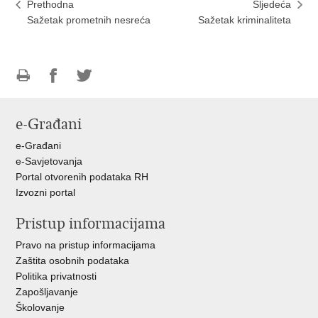
Prethodna
Sljedeća
Sažetak prometnih nesreća
Sažetak kriminaliteta
Ispiši
Podijeli
Podijeli
stranicu
na
na
e-Građani
Facebooku
Twitteru
e-Građani
e-Savjetovanja
Portal otvorenih podataka RH
Izvozni portal
Pristup informacijama
Pravo na pristup informacijama
Zaštita osobnih podataka
Politika privatnosti
Zapošljavanje
Školovanje