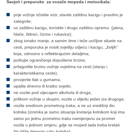
Savjeti i preporuke za vozače mopeda i motocikala:
prije vožnje očistite vizir, stavite zaštitnu kacigu i pravilno je
zategnite;
uz zaštitnu kacigu, koristite i drugu zaštitnu opremu (jakna,
hlače, štitnici, čizme i rukavice);
zbog ionako manje, a samim time i teže uočljive siluete na
cesti, preporuka je nositi svjetliju odjeću i kacigu, „življih“
boja, odnosno s reflektirajućim detaljima;
poštujte ograničenja dopuštene brzine;
prilagodite brzinu vožnje uvjetima na cesti (stanju i
karakteristikama ceste);
provjerite tlak u gumama;
upalite dnevno ili kratko svjetlo;
ne vozite pod utjecajem alkohola ili droga;
prilikom vožnje u skupini, vozite u slijedu jedan iza drugoga;
vozite sredinom prometnog traka, a ne uz središnji dio
kolnika (iznimka je samo situacija kretanja kolnikom koji ima
samo po jednu prometnu traku namijenjenu za promet
vozila u jednom smjeru, gdje se moped tada treba kretati
što bliže desnom rubu kolnika);