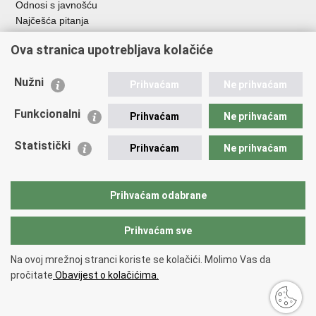
Odnosi s javnošću
Najčešća pitanja
Važne poveznice
Ova stranica upotrebljava kolačiće
Ministarstvo unutarnjih poslova RH
Nužni
Prihvaćam
Ne prihvaćam
EMN Nacionalna kontaktna točka za Republiku Hrvatsku
Policijske uprave
Funkcionalni
Prihvaćam
Ne prihvaćam
Policijska akademija
Muzej policije
Statistički
Prihvaćam
Ne prihvaćam
Zaklada policijske solidarnosti
Dom zdravlja MUP-a
Sindikati
Prihvaćam odabrane
Udruge
Prihvaćam sve
Povratak na vrh
Na ovoj mrežnoj stranci koriste se kolačići. Molimo Vas da
Copyright © 2026 Ravnateljstvo policije.
Uvjeti korištenja
.
Izjava o
pročitate
Obavijest o kolačićima.
pristupačnosti
.