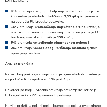
kojih izdvajamo:
415
prekršaja
vožnje pod utjecajem alkohola,
a najveća
koncentracija alkohola u količini od
3,53 g/kg
izmjerena je
na području PU brodsko-posavske;
1547
prekršaja
prekoračenja dopuštene brzine kretanja,
a najveća prekoračena brzina izmjerena je na području PU
brodsko-posavske i iznosila je
198 km/h;
543
prekršaja
nekorištenja sigurnosnog pojasa i
252
prekršaja
nepropisnog korištenja mobitela
tijekom
upravljanja vozilom.
Analiza prekršaja
Najveći broj prekršaja vožnje pod utjecajem alkohola utvrđen je
na području PU zagrebačke, 135 prekršaja.
Rekorder po broju utvrđenih prekršaja prekomjerne brzine je
PU zagrebačka s 224 spomenutih prekršaja.
Najviše prekršaja nekorištenja sigurnosnog pojasa evidentirano