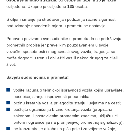
ozlijeđeno. Ukupno je ozlijeđeno
135
osoba.
S ciljem smanjenja stradavanja i podizanja razine sigurnosti,
poduzimanje navedenih mjera u prometu se nastavlja.
Ponovno pozivamo sve sudionike u prometu da se pridržavaju
prometnih propisa jer prevelikim pouzdavanjem u svoje
vozačke sposobnosti i mogućnosti svog vozila, tragedija se
može dogoditi u trenu i obilježiti vas ili nekog drugog za cijeli
život.
Savjeti sudionicima u prometu:
vodite računa o tehničkoj ispravnosti vozila kojim upravljate,
posebice, stanju i ispravnosti pneumatika;
brzinu kretanja vozila prilagodite stanju i uvjetima na cesti;
poštujte ograničenja brzine kretanja vozila (propisana
zakonom ili postavljenim prometnim znacima, uključujući
pritom i ograničenja na promjenjivoj prometnoj signalizaciji);
ne konzumirajte alkoholna pića prije i za vrijeme vožnje;