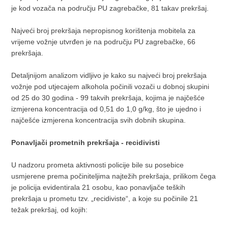
je kod vozača na području PU zagrebačke, 81 takav prekršaj.
Najveći broj prekršaja nepropisnog korištenja mobitela za
vrijeme vožnje utvrđen je na području PU zagrebačke, 66
prekršaja.
Detaljnijom analizom vidljivo je kako su najveći broj prekršaja
vožnje pod utjecajem alkohola počinili vozači u dobnoj skupini
od 25 do 30 godina - 99 takvih prekršaja, kojima je najčešće
izmjerena koncentracija od 0,51 do 1,0 g/kg, što je ujedno i
najčešće izmjerena koncentracija svih dobnih skupina.
Ponavljači prometnih prekršaja - recidivisti
U nadzoru prometa aktivnosti policije bile su posebice
usmjerene prema počiniteljima najtežih prekršaja, prilikom čega
je policija evidentirala 21 osobu, kao ponavljače teških
prekršaja u prometu tzv. „recidiviste“, a koje su počinile 21
težak prekršaj, od kojih: