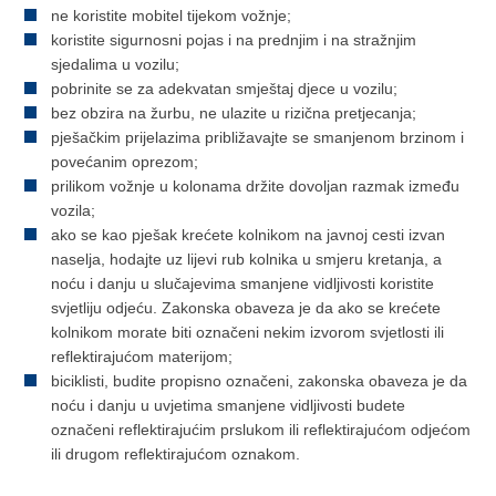
ne koristite mobitel tijekom vožnje;
koristite sigurnosni pojas i na prednjim i na stražnjim
sjedalima u vozilu;
pobrinite se za adekvatan smještaj djece u vozilu;
bez obzira na žurbu, ne ulazite u rizična pretjecanja;
pješačkim prijelazima približavajte se smanjenom brzinom i
povećanim oprezom;
prilikom vožnje u kolonama držite dovoljan razmak između
vozila;
ako se kao pješak krećete kolnikom na javnoj cesti izvan
naselja, hodajte uz lijevi rub kolnika u smjeru kretanja, a
noću i danju u slučajevima smanjene vidljivosti koristite
svjetliju odjeću. Zakonska obaveza je da ako se krećete
kolnikom morate biti označeni nekim izvorom svjetlosti ili
reflektirajućom materijom;
biciklisti, budite propisno označeni, zakonska obaveza je da
noću i danju u uvjetima smanjene vidljivosti budete
označeni reflektirajućim prslukom ili reflektirajućom odjećom
ili drugom reflektirajućom oznakom.