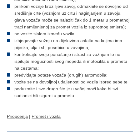
prilikom vožnje kroz lijevi zavoj, odmaknite se dovoljno od
središnje crte (vožnjom uz crtu i naginjanjem u zavoju,
glava vozača može se nalaziti čak do 1 metar u prometnoj
traci namijenjenoj za promet vozila iz suprotnog smjera);
ne vozite slalom između vozila;
izbjegavajte vožnju na dijelovima asfalta na kojima ima
pijeska, ulja i sl., posebice u zavojima;
kontrolirajte svoje ponašanje i strast za vožnjom te ne
ispitujte mogućnosti svog mopeda ili motocikla u prometu
na cestama;
predviđajte poteze vozača (drugih) automobila;
vozite se na dovoljnoj udaljenosti od vozila ispred sebe te
poduzmite i sve drugo što je u vašoj moći kako bi svi
sudionici bili sigurni u prometu.
Priopćenja
|
Promet i vozila