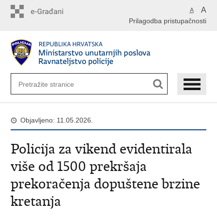
Preskoči
A
A
na
Prilagodba pristupačnosti
glavni
sadržaj
Objavljeno: 11.05.2026.
Policija za vikend evidentirala
više od 1500 prekršaja
prekoračenja dopuštene brzine
kretanja