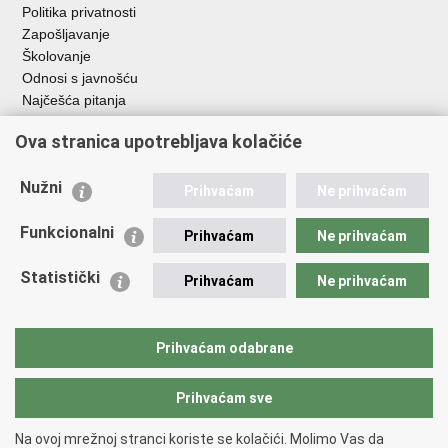
Politika privatnosti
Zapošljavanje
Školovanje
Odnosi s javnošću
Najčešća pitanja
Važne poveznice
Ova stranica upotrebljava kolačiće
Ministarstvo unutarnjih poslova RH
Nužni
Prihvaćam
Ne prihvaćam
EMN Nacionalna kontaktna točka za Republiku Hrvatsku
Policijske uprave
Funkcionalni
Prihvaćam
Ne prihvaćam
Policijska akademija
Muzej policije
Statistički
Prihvaćam
Ne prihvaćam
Zaklada policijske solidarnosti
Dom zdravlja MUP-a
Sindikati
Prihvaćam odabrane
Udruge
Prihvaćam sve
Povratak na vrh
Na ovoj mrežnoj stranci koriste se kolačići. Molimo Vas da