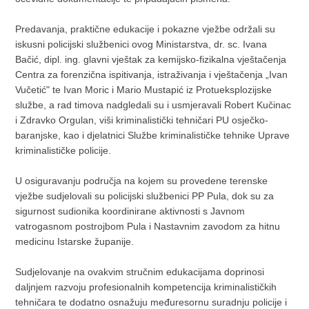
Predavanja, praktične edukacije i pokazne vježbe održali su
iskusni policijski službenici ovog Ministarstva, dr. sc. Ivana
Bačić, dipl. ing. glavni vještak za kemijsko-fizikalna vještačenja
Centra za forenzična ispitivanja, istraživanja i vještačenja „Ivan
Vučetić" te Ivan Moric i Mario Mustapić iz Protueksplozijske
službe, a rad timova nadgledali su i usmjeravali Robert Kučinac
i Zdravko Orgulan, viši kriminalistički tehničari PU osječko-
baranjske, kao i djelatnici Službe kriminalističke tehnike Uprave
kriminalističke policije.
U osiguravanju područja na kojem su provedene terenske
vježbe sudjelovali su policijski službenici PP Pula, dok su za
sigurnost sudionika koordinirane aktivnosti s Javnom
vatrogasnom postrojbom Pula i Nastavnim zavodom za hitnu
medicinu Istarske županije.
Sudjelovanje na ovakvim stručnim edukacijama doprinosi
daljnjem razvoju profesionalnih kompetencija kriminalističkih
tehničara te dodatno osnažuju međuresornu suradnju policije i