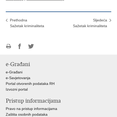
Prethodna
Sljedeća
Sažetak kriminaliteta
Sažetak kriminaliteta
Ispiši
Podijeli
Podijeli
stranicu
na
na
e-Građani
Facebooku
Twitteru
e-Građani
e-Savjetovanja
Portal otvorenih podataka RH
Izvozni portal
Pristup informacijama
Pravo na pristup informacijama
Zaštita osobnih podataka