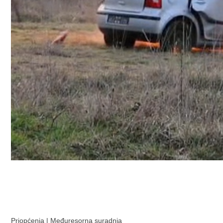
Priopćenja
|
Međuresorna suradnja