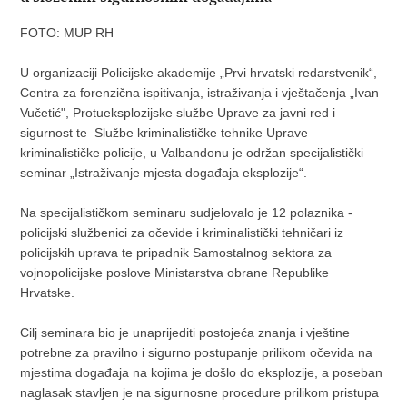
FOTO: MUP RH
U organizaciji Policijske akademije „Prvi hrvatski redarstvenik“,
Centra za forenzična ispitivanja, istraživanja i vještačenja „Ivan
Vučetić", Protueksplozijske službe Uprave za javni red i
sigurnost te Službe kriminalističke tehnike Uprave
kriminalističke policije, u Valbandonu je održan specijalistički
seminar „Istraživanje mjesta događaja eksplozije“.
Na specijalističkom seminaru sudjelovalo je 12 polaznika -
policijski službenici za očevide i kriminalistički tehničari iz
policijskih uprava te pripadnik Samostalnog sektora za
vojnopolicijske poslove Ministarstva obrane Republike
Hrvatske.
Cilj seminara bio je unaprijediti postojeća znanja i vještine
potrebne za pravilno i sigurno postupanje prilikom očevida na
mjestima događaja na kojima je došlo do eksplozije, a poseban
naglasak stavljen je na sigurnosne procedure prilikom pristupa