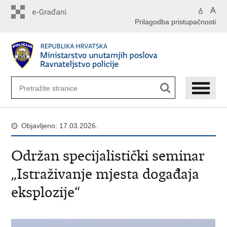
Preskoči
A
A
na
Prilagodba pristupačnosti
glavni
sadržaj
Objavljeno: 17.03.2026.
Održan specijalistički seminar
„Istraživanje mjesta događaja
eksplozije“