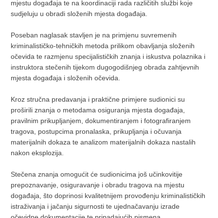
mjestu događaja te na koordinaciji rada različitih službi koje
sudjeluju u obradi složenih mjesta događaja.
Poseban naglasak stavljen je na primjenu suvremenih
kriminalističko-tehničkih metoda prilikom obavljanja složenih
očevida te razmjenu specijalističkih znanja i iskustva polaznika i
instruktora stečenih tijekom dugogodišnjeg obrada zahtjevnih
mjesta događaja i složenih očevida.
Kroz stručna predavanja i praktične primjere sudionici su
proširili znanja o metodama osiguranja mjesta događaja,
pravilnim prikupljanjem, dokumentiranjem i fotografiranjem
tragova, postupcima pronalaska, prikupljanja i očuvanja
materijalnih dokaza te analizom materijalnih dokaza nastalih
nakon eksplozija.
Stečena znanja omogućit će sudionicima još učinkovitije
prepoznavanje, osiguravanje i obradu tragova na mjestu
događaja, što doprinosi kvalitetnijem provođenju kriminalističkih
istraživanja i jačanju sigurnosti te ujednačavanju izrade
očevidne dokumentacije te pripadajućih pismena.