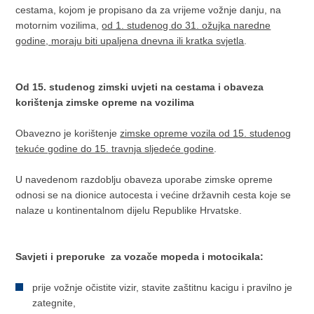
cestama, kojom je propisano da za vrijeme vožnje danju, na
motornim vozilima,
od 1. studenog do 31. ožujka naredne
godine, moraju biti upaljena dnevna ili kratka svjetla
.
Od 15. studenog zimski uvjeti na cestama i obaveza
korištenja zimske opreme na vozilima
Obavezno je korištenje
zimske opreme vozila od 15. studenog
tekuće godine do 15. travnja sljedeće godine
.
U navedenom razdoblju obaveza uporabe zimske opreme
odnosi se na dionice autocesta i većine državnih cesta koje se
nalaze u kontinentalnom dijelu Republike Hrvatske.
Savjeti i preporuke za vozače mopeda i motocikala:
prije vožnje očistite vizir, stavite zaštitnu kacigu i pravilno je
zategnite,