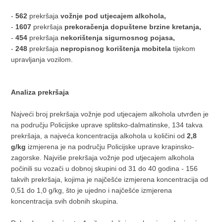
-
562
prekršaja
vožnje pod utjecajem alkohola,
-
1607
prekršaja
prekoračenja dopuštene brzine kretanja,
-
454
prekršaja
nekorištenja sigurnosnog pojasa,
-
248
prekršaja
nepropisnog korištenja mobitela
tijekom
upravljanja vozilom.
Analiza prekršaja
Najveći broj prekršaja vožnje pod utjecajem alkohola utvrđen je
na području Policijske uprave splitsko-dalmatinske, 134 takva
prekršaja, a najveća koncentracija alkohola u količini od
2,8
g/kg
izmjerena je na području Policijske uprave krapinsko-
zagorske. Najviše prekršaja vožnje pod utjecajem alkohola
počinili su vozači u dobnoj skupini od 31 do 40 godina - 156
takvih prekršaja, kojima je najčešće izmjerena koncentracija od
0,51 do 1,0 g/kg, što je ujedno i najčešće izmjerena
koncentracija svih dobnih skupina.