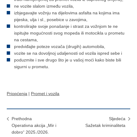
ne vozite slalom između vozila,
izbjegavajte vožnju na dijelovima asfalta na kojima ima
pijeska, ulja i sl., posebice u zavojima,
kontrolirajte svoje ponašanje i strast za vožnjom te ne
ispitujte mogućnosti svog mopeda ili motocikla u prometu
na cestama,
predviđajte poteze vozača (drugih) automobila,
vozite se na dovoljnoj udaljenosti od vozila ispred sebe i
poduzmite i sve drugo što je u vašoj moći kako biste bili
sigurni u prometu.
Priopćenja
|
Promet i vozila
Prethodna
Sljedeća
Operativna akcija „Mir i
Sažetak kriminaliteta
dobro“ 2025./2026.