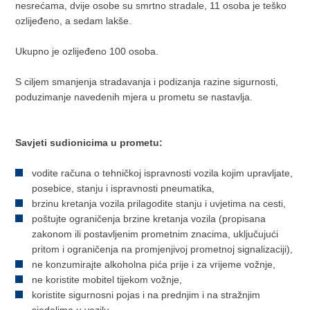
nesrećama, dvije osobe su smrtno stradale, 11 osoba je teško
ozlijeđeno, a sedam lakše.
Ukupno je ozlijeđeno 100 osoba.
S ciljem smanjenja stradavanja i podizanja razine sigurnosti,
poduzimanje navedenih mjera u prometu se nastavlja.
Savjeti sudionicima u prometu:
vodite računa o tehničkoj ispravnosti vozila kojim upravljate,
posebice, stanju i ispravnosti pneumatika,
brzinu kretanja vozila prilagodite stanju i uvjetima na cesti,
poštujte ograničenja brzine kretanja vozila (propisana
zakonom ili postavljenim prometnim znacima, uključujući
pritom i ograničenja na promjenjivoj prometnoj signalizaciji),
ne konzumirajte alkoholna pića prije i za vrijeme vožnje,
ne koristite mobitel tijekom vožnje,
koristite sigurnosni pojas i na prednjim i na stražnjim
sjedalima u vozilu,