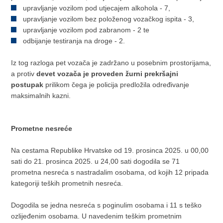
upravljanje vozilom pod utjecajem alkohola - 7,
upravljanje vozilom bez položenog vozačkog ispita - 3,
upravljanje vozilom pod zabranom - 2 te
odbijanje testiranja na droge - 2.
Iz tog razloga pet vozača je zadržano u posebnim prostorijama,
a protiv
devet vozača je proveden žurni prekršajni
postupak
prilikom čega je policija predložila određivanje
maksimalnih kazni.
Prometne nesreće
Na cestama Republike Hrvatske od 19. prosinca 2025. u 00,00
sati do 21. prosinca 2025. u 24,00 sati dogodila se 71
prometna nesreća s nastradalim osobama, od kojih 12 pripada
kategoriji teških prometnih nesreća.
Dogodila se jedna nesreća s poginulim osobama i 11 s teško
ozlijeđenim osobama. U navedenim teškim prometnim