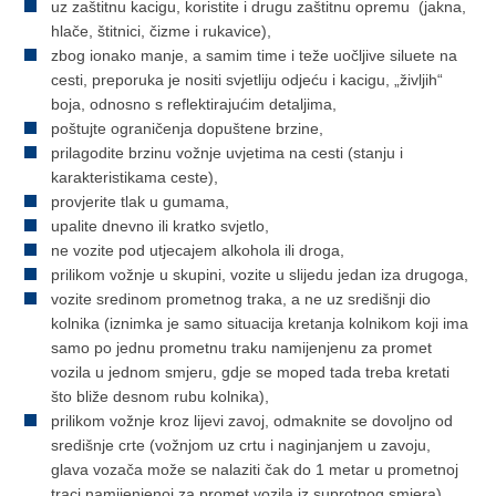
uz zaštitnu kacigu, koristite i drugu zaštitnu opremu (jakna,
hlače, štitnici, čizme i rukavice),
zbog ionako manje, a samim time i teže uočljive siluete na
cesti, preporuka je nositi svjetliju odjeću i kacigu, „življih“
boja, odnosno s reflektirajućim detaljima,
poštujte ograničenja dopuštene brzine,
prilagodite brzinu vožnje uvjetima na cesti (stanju i
karakteristikama ceste),
provjerite tlak u gumama,
upalite dnevno ili kratko svjetlo,
ne vozite pod utjecajem alkohola ili droga,
prilikom vožnje u skupini, vozite u slijedu jedan iza drugoga,
vozite sredinom prometnog traka, a ne uz središnji dio
kolnika (iznimka je samo situacija kretanja kolnikom koji ima
samo po jednu prometnu traku namijenjenu za promet
vozila u jednom smjeru, gdje se moped tada treba kretati
što bliže desnom rubu kolnika),
prilikom vožnje kroz lijevi zavoj, odmaknite se dovoljno od
središnje crte (vožnjom uz crtu i naginjanjem u zavoju,
glava vozača može se nalaziti čak do 1 metar u prometnoj
traci namijenjenoj za promet vozila iz suprotnog smjera),