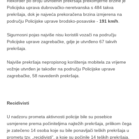
Rekorder po broju utvrđenih prekršaja prekomjerne brzine je
Policijska uprava dubrovačko-neretvanska s 484 takva
prekršaja, dok je najveća prekoračena brzina izmjerena na
području Policijske uprave brodsko-posavske -
191 km/h
.
Sigurnosni pojas najviše nisu koristili vozači na području
Policijske uprave zagrebačke, gdje je utvrđeno 67 takvih
prekršaja.
Najviše prekršaja nepropisnog korištenja mobitela za vrijeme
vožnje utvrđen je također na području Policijske uprave
zagrebačke, 58 navedenih prekršaja.
Recidivisti
U nadzoru prometa aktivnosti policije bile su posebice
usmjerene prema počiniteljima najtežih prekršaja, prilikom čega
je zatečeno 14 osoba koje su bile ponavljači teških prekršaja u
prometu tzv. „recidivisti“, a koje su počinile 14 teških prekršaja.