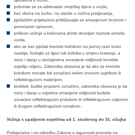
pobrinite se za adekvatan smještaj djece u vozilu,
bez obzira na žurbu, ne ulazite u rizična pretjecanja,
pješačkim prijelazima približavajte se smanjenom brzinom i
povećanim oprezom,
prilikom vožnje u kolonama držite dovoljan razmak između
vozila,
ako se kao pješak krećete kolnikom na javnoj cesti izvan
naselja, hodajte uz lijevi rub kolnika u smjeru kretanja, a
noću i danju u slučajevima smanjene vidljivosti koristite
svjetliju odjeću. Zakonska obaveza je da ako se krećete
kolnikom morate biti označeni nekim izvorom svjetlosti ili
reflektirajućom materijom,
biciklisti, budite propisno označeni, zakonska obaveza je da
noću i danju u uvjetima smanjene vidljivosti budete
označeni reflektirajućim prslukom ili reflektirajućom odjećom
ili drugom reflektirajućom oznakom.
Vožnja s upaljenim svjetlima od 1. studenog do 31. ožujka
Podsjećamo i na odredbu Zakona o sigurnosti prometa na