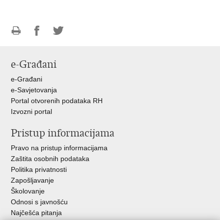
Ispiši
Podijeli
Podijeli
stranicu
na
na
e-Građani
Facebooku
Twitteru
e-Građani
e-Savjetovanja
Portal otvorenih podataka RH
Izvozni portal
Pristup informacijama
Pravo na pristup informacijama
Zaštita osobnih podataka
Politika privatnosti
Zapošljavanje
Školovanje
Odnosi s javnošću
Najčešća pitanja