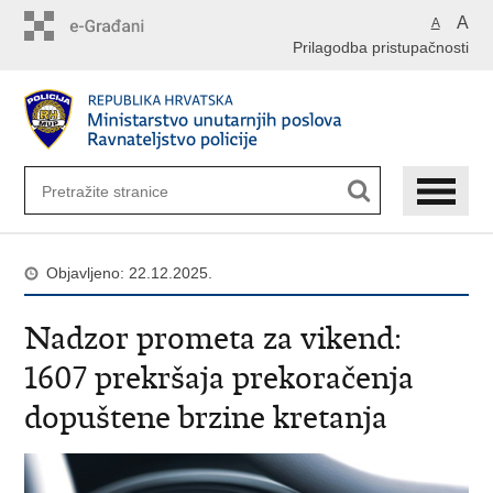
Preskoči
A
A
na
Prilagodba pristupačnosti
glavni
sadržaj
Objavljeno: 22.12.2025.
Nadzor prometa za vikend:
1607 prekršaja prekoračenja
dopuštene brzine kretanja