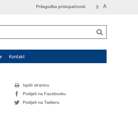
A
Prilagodba pristupačnosti
A
e
Kontakt
Ispiši stranicu
Podijeli na Facebooku
Podijeli na Twitteru