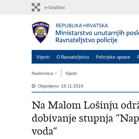
Preskoči
na
glavni
sadržaj
Vijesti
O Ravnateljstvu
Policijske uprave
Naslovnica
Vijesti
Objavljeno: 18.11.2019.
Na Malom Lošinju održa
dobivanje stupnja “Nap
voda“