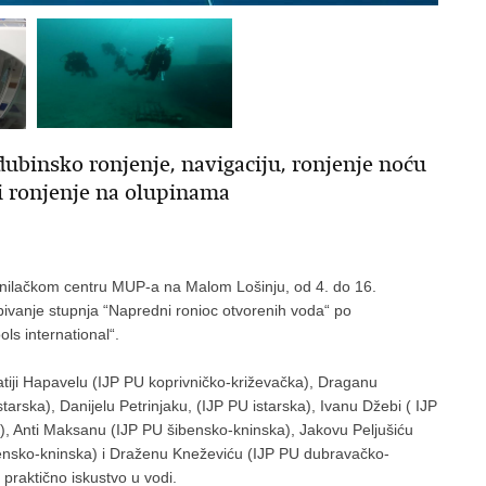
 dubinsko ronjenje, navigaciju, ronjenje noću
 i ronjenje na olupinama
Ronilačkom centru MUP-a na Malom Lošinju, od 4. do 16.
bivanje stupnja “Napredni ronioc otvorenih voda“ po
s international“.
Matiji Hapavelu (IJP PU koprivničko-križevačka), Draganu
starska), Danijelu Petrinjaku, (IJP PU istarska), Ivanu Džebi ( IJP
), Anti Maksanu (IJP PU šibensko-kninska), Jakovu Peljušiću
ensko-kninska) i Draženu Kneževiću (IJP PU dubravačko-
 praktično iskustvo u vodi.