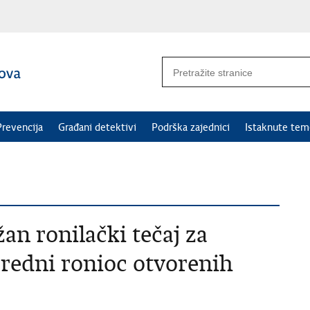
Prevencija
Građani detektivi
Podrška zajednici
Istaknute tem
n ronilački tečaj za
redni ronioc otvorenih