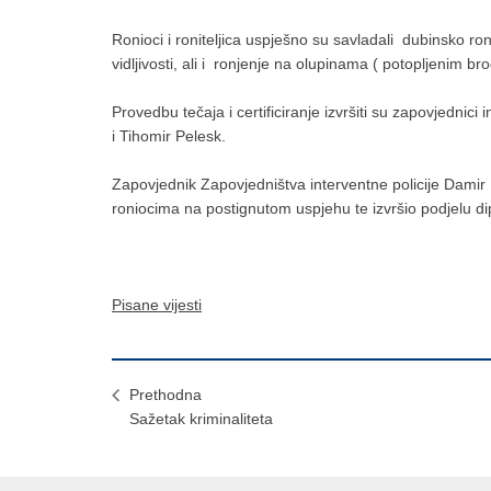
Ronioci i roniteljica uspješno su savladali dubinsko ro
vidljivosti, ali i ronjenje na olupinama ( potopljenim br
Provedbu tečaja i certificiranje izvršiti su zapovjednic
i Tihomir Pelesk.
Zapovjednik Zapovjedništva interventne policije Damir B
roniocima na postignutom uspjehu te izvršio podjelu d
Pisane vijesti
Prethodna
Sažetak kriminaliteta