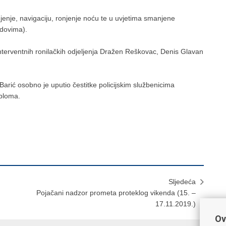
njenje, navigaciju, ronjenje noću te u uvjetima smanjene
odovima).
i interventnih ronilačkih odjeljenja Dražen Reškovac, Denis Glavan
arić osobno je uputio čestitke policijskim službenicima
iploma.
Sljedeća
Pojačani nadzor prometa proteklog vikenda (15. –
17.11.2019.)
Ov