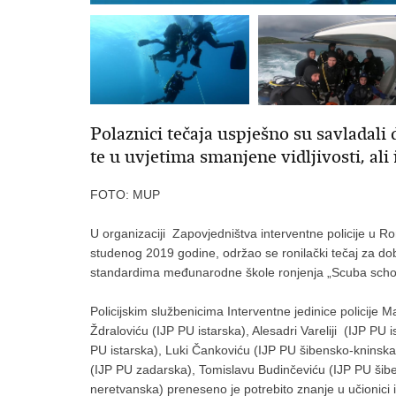
Polaznici tečaja uspješno su savladali
te u uvjetima smanjene vidljivosti, ali
FOTO: MUP
U organizaciji Zapovjedništva interventne policije u 
studenog 2019 godine, održao se ronilački tečaj za do
standardima međunarodne škole ronjenja „Scuba school
Policijskim službenicima Interventne jedinice policije 
Ždraloviću (IJP PU istarska), Alesadri Vareliji (IJP PU i
PU istarska), Luki Čankoviću (IJP PU šibensko-kninska
(IJP PU zadarska), Tomislavu Budinčeviću (IJP PU šib
neretvanska) preneseno je potrebito znanje u učionici i