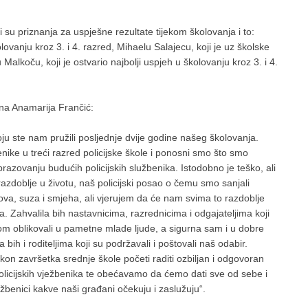
ili su priznanja za uspješne rezultate tijekom školovanja i to:
olovanju kroz 3. i 4. razred, Mihaelu Salajecu, koji je uz školske
alkoču, koji je ostvario najbolji uspjeh u školovanju kroz 3. i 4.
ena Anamarija Frančić:
oju ste nam pružili posljednje dvije godine našeg školovanja.
ike u treći razred policijske škole i ponosni smo što smo
zovanju budućih policijskih službenika. Istodobno je teško, ali
razdoblje u životu, naš policijski posao o čemu smo sanjali
ova, suza i smjeha, ali vjerujem da će nam svima to razdoblje
a. Zahvalila bih nastavnicima, razrednicima i odgajateljima koji
elom oblikovali u pametne mlade ljude, a sigurna sam i u dobre
 bih i roditeljima koji su podržavali i poštovali naš odabir.
kon završetka srednje škole početi raditi ozbiljan i odgovoran
licijskih vježbenika te obećavamo da ćemo dati sve od sebe i
lužbenici kakve naši građani očekuju i zaslužuju“.