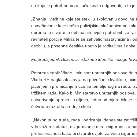
na koje je potrebno brzo i učinkovito odgovoriti, a t
„Znanja i vještine koje ste stekli u školovanju dovoljne 
usavršavanje koje našim policijskim službenicama i sl
opremu te stvaranje optimalnih uvjeta potrebnih za razvo
ravnatelj policije Milina te se zahvalio nastavnicima 
osoblju, a posebne čestitke uputio je roditeljima i obit
Potpredsjednik Božinović istaknuo identitet i ulogu hr
Potpredsjednik Vlade i ministar unutarnjih poslova dr.
Vlada RH naglasak stavlja na povećanje kvalitete, učin
jačanjem i promicanjem učenja temeljenog na radu, izvrsn
tržištem rada. Kako bi Ministarstvo unutarnjih poslova, 
ostvarivanju upravo tih ciljeva, jedna od mjera bilo je 
četvrtom razredu srednje škole.
„Nakon puno truda, rada i odricanja, danas ste završili s
vrlo važan zadatak, osiguravanje mira i sigurnosti u 
profesionalnost kako bi stvarali uvjete za veću sigurnos