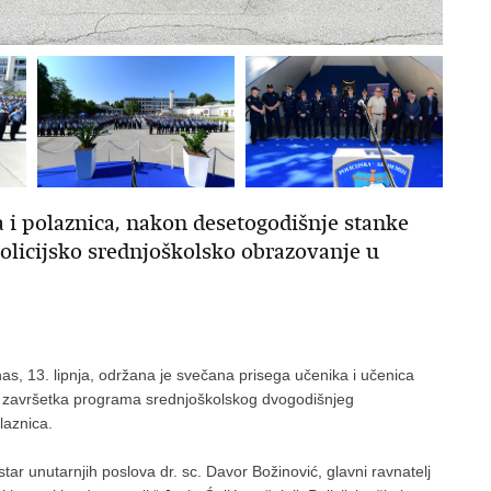
ka i polaznica, nakon desetogodišnje stanke
policijsko srednjoškolsko obrazovanje u
anas, 13. lipnja, održana je svečana prisega učenika i učenica
om završetka programa srednjoškolskog dvogodišnjeg
olaznica.
tar unutarnjih poslova dr. sc. Davor Božinović, glavni ravnatelj