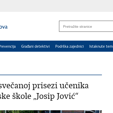
Prevencija
Građani detektivi
Podrška zajednici
Istaknute tem
svečanoj prisezi učenika
ske škole „Josip Jović“