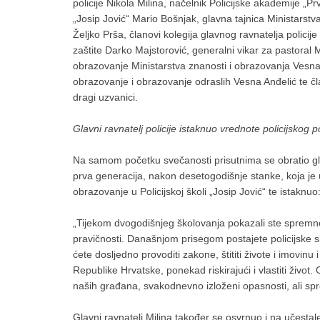
policije Nikola Milina, načelnik Policijske akademije „Pr
„Josip Jović“ Mario Bošnjak, glavna tajnica Ministarstv
Željko Prša, članovi kolegija glavnog ravnatelja policije
zaštite Darko Majstorović, generalni vikar za pastoral 
obrazovanje Ministarstva znanosti i obrazovanja Vesn
obrazovanje i obrazovanje odraslih Vesna Anđelić te član
dragi uzvanici.
Glavni ravnatelj policije istaknuo vrednote policijskog 
Na samom početku svečanosti prisutnima se obratio glavn
prva generacija, nakon desetogodišnje stanke, koja je 
obrazovanje u Policijskoj školi „Josip Jović“ te istaknuo
„Tijekom dvogodišnjeg školovanja pokazali ste spremnost
pravičnosti. Današnjom prisegom postajete policijske sl
ćete dosljedno provoditi zakone, štititi živote i imovin
Republike Hrvatske, ponekad riskirajući i vlastiti život.
naših građana, svakodnevno izloženi opasnosti, ali spre
Glavni ravnatelj Milina također se osvrnuo i na učestal