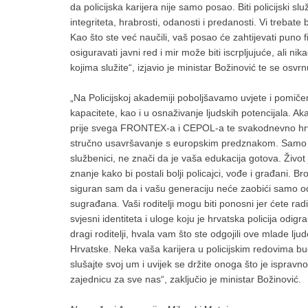
da policijska karijera nije samo posao. Biti policijski s
integriteta, hrabrosti, odanosti i predanosti. Vi trebate 
Kao što ste već naučili, vaš posao će zahtijevati puno f
osiguravati javni red i mir može biti iscrpljujuće, ali 
kojima služite“, izjavio je ministar Božinović te se osvrn
„Na Policijskoj akademiji poboljšavamo uvjete i pomiče
kapacitete, kao i u osnaživanje ljudskih potencijala. 
prije svega FRONTEX-a i CEPOL-a te svakodnevno hrv
stručno usavršavanje s europskim predznakom. Samo zato
službenici, ne znači da je vaša edukacija gotova. Život j
znanje kako bi postali bolji policajci, vođe i građani. Br
siguran sam da i vašu generaciju neće zaobići samo odl
sugrađana. Vaši roditelji mogu biti ponosni jer ćete radi
svjesni identiteta i uloge koju je hrvatska policija o
dragi roditelji, hvala vam što ste odgojili ove mlade lj
Hrvatske. Neka vaša karijera u policijskim redovima bud
slušajte svoj um i uvijek se držite onoga što je isprav
zajednicu za sve nas“, zaključio je ministar Božinović.