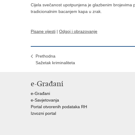
Cijela svečanost upotpunjena je glazbenim brojevima po
tradicionalnim bacanjem kapa u zrak.
Pisane vijesti
|
Odgoj i obrazovanje
Prethodna
Sažetak kriminaliteta
e-Građani
e-Građani
e-Savjetovanja
Portal otvorenih podataka RH
Izvozni portal