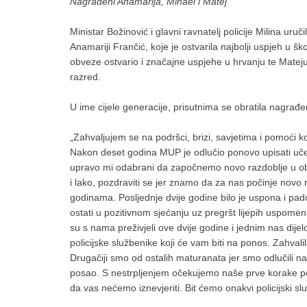
Nagrađeni Anamarija, Mihael i Matej
Ministar Božinović i glavni ravnatelj policije Milina uruč
Anamariji Frančić, koje je ostvarila najbolji uspjeh u šk
obveze ostvario i značajne uspjehe u hrvanju te Mateju M
razred.
U ime cijele generacije, prisutnima se obratila nagrađ
„Zahvaljujem se na podršci, brizi, savjetima i pomoći k
Nakon deset godina MUP je odlučio ponovo upisati učen
upravo mi odabrani da započnemo novo razdoblje u obra
i lako, pozdraviti se jer znamo da za nas počinje novo 
godinama. Posljednje dvije godine bilo je uspona i pad
ostati u pozitivnom sjećanju uz pregršt lijepih uspomen
su s nama preživjeli ove dvije godine i jednim nas dij
policijske službenike koji će vam biti na ponos. Zahvalila
Drugačiji smo od ostalih maturanata jer smo odlučili na
posao. S nestrpljenjem očekujemo naše prve korake po
da vas nećemo iznevjeriti. Bit ćemo onakvi policijski s