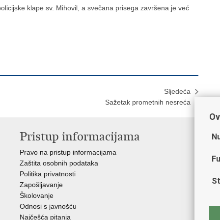
licijske klape sv. Mihovil, a svečana prisega završena je već
Sljedeća
Sažetak prometnih nesreća
Ov
Pristup informacijama
V
Nu
Pravo na pristup informacijama
Min
Fu
Zaštita osobnih podataka
EMN
Politika privatnosti
Pol
St
Zapošljavanje
Pol
Školovanje
Muz
Odnosi s javnošću
Zak
Najčešća pitanja
Dom