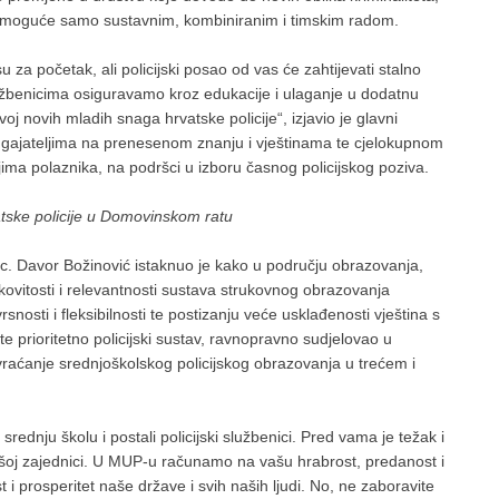
o je moguće samo sustavnim, kombiniranim i timskim radom.
su za početak, ali policijski posao od vas će zahtijevati stalno
užbenicima osiguravamo kroz edukacije i ulaganje u dodatnu
j novih mladih snaga hrvatske policije“, izjavio je glavni
i odgajateljima na prenesenom znanju i vještinama te cjelokupnom
eljima polaznika, na podršci u izboru časnog policijskog poziva.
vatske policije u Domovinskom ratu
 sc. Davor Božinović istaknuo je kako u području obrazovanja,
kovitosti i relevantnosti sustava strukovnog obrazovanja
osti i fleksibilnosti te postizanju veće usklađenosti vještina s
te prioritetno policijski sustav, ravnopravno sudjelovao u
i vraćanje srednjoškolskog policijskog obrazovanja u trećem i
rednju školu i postali policijski službenici. Pred vama je težak i
našoj zajednici. U MUP-u računamo na vašu hrabrost, predanost i
t i prosperitet naše države i svih naših ljudi. No, ne zaboravite