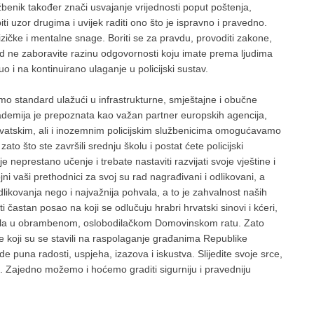
lužbenik također znači usvajanje vrijednosti poput poštenja,
biti uzor drugima i uvijek raditi ono što je ispravno i pravedno.
izičke i mentalne snage. Boriti se za pravdu, provoditi zakone,
nikad ne zaboravite razinu odgovornosti koju imate prema ljudima
uo i na kontinuirano ulaganje u policijski sustav.
mo standard ulažući u infrastrukturne, smještajne i obučne
Akademija je prepoznata kao važan partner europskih agencija,
atskim, ali i inozemnim policijskim službenicima omogućavamo
 što ste završili srednju školu i postat ćete policijski
e neprestano učenje i trebate nastaviti razvijati svoje vještine i
ojni vaši prethodnici za svoj su rad nagrađivani i odlikovani, a
ikovanja nego i najvažnija pohvala, a to je zahvalnost naših
ti častan posao na koji se odlučuju hrabri hrvatski sinovi i kćeri,
digrala u obrambenom, oslobodilačkom Domovinskom ratu. Zato
ude koji su se stavili na raspolaganje građanima Republike
e puna radosti, uspjeha, izazova i iskustva. Slijedite svoje srce,
no. Zajedno možemo i hoćemo graditi sigurniju i pravedniju