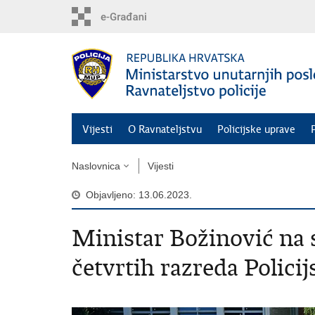
Preskoči
na
glavni
sadržaj
Vijesti
O Ravnateljstvu
Policijske uprave
Naslovnica
Vijesti
Objavljeno: 13.06.2023.
Ministar Božinović na 
četvrtih razreda Policij