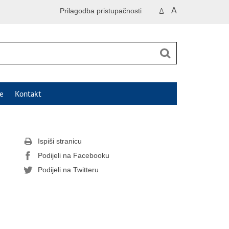
A
Prilagodba pristupačnosti
A
e
Kontakt
Ispiši stranicu
Podijeli na Facebooku
Podijeli na Twitteru