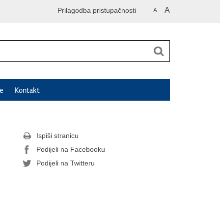
A
Prilagodba pristupačnosti
A
e
Kontakt
Ispiši stranicu
Podijeli na Facebooku
Podijeli na Twitteru