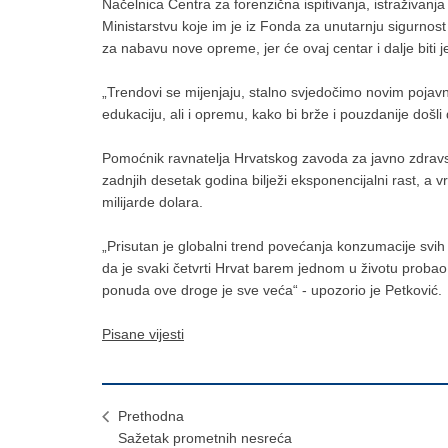
Načelnica Centra za forenzična ispitivanja, istraživanja
Ministarstvu koje im je iz Fonda za unutarnju sigurnost do
za nabavu nove opreme, jer će ovaj centar i dalje biti 
„Trendovi se mijenjaju, stalno svjedočimo novim pojavn
edukaciju, ali i opremu, kako bi brže i pouzdanije došl
Pomoćnik ravnatelja Hrvatskog zavoda za javno zdravstv
zadnjih desetak godina bilježi eksponencijalni rast, a v
milijarde dolara.
„Prisutan je globalni trend povećanja konzumacije svih 
da je svaki četvrti Hrvat barem jednom u životu probao
ponuda ove droge je sve veća“ - upozorio je Petković.
Pisane vijesti
Prethodna
Sažetak prometnih nesreća