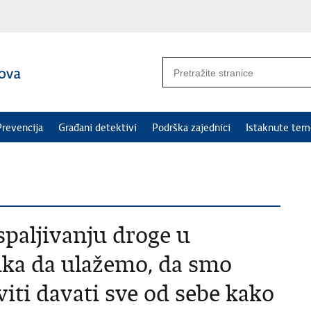
Prevencija
Građani detektivi
Podrška zajednici
Istaknute tem
spaljivanju droge u
uka da ulažemo, da smo
viti davati sve od sebe kako