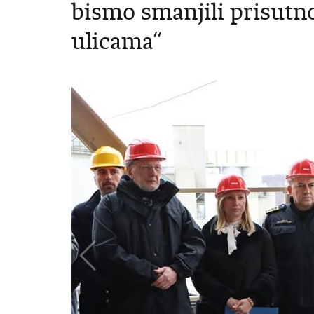
bismo smanjili prisutn
ulicama“