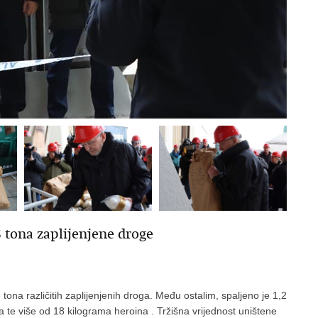
 tona zaplijenjene droge
tona različitih zaplijenjenih droga. Među ostalim, spaljeno je 1,2
 te više od 18 kilograma heroina . Tržišna vrijednost uništene