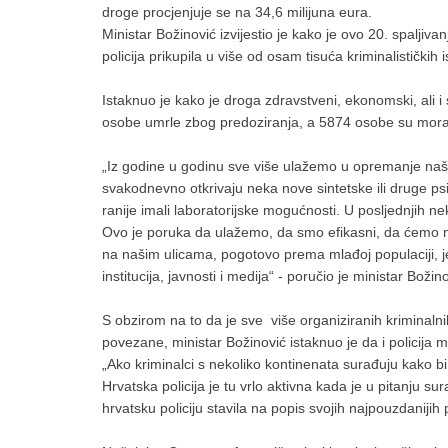
droge procjenjuje se na 34,6 milijuna eura.
Ministar Božinović izvijestio je kako je ovo 20. spaljiv
policija prikupila u više od osam tisuća kriminalističkih
Istaknuo je kako je droga zdravstveni, ekonomski, ali i
osobe umrle zbog predoziranja, a 5874 osobe su morale
„Iz godine u godinu sve više ulažemo u opremanje našeg
svakodnevno otkrivaju neka nove sintetske ili druge ps
ranije imali laboratorijske mogućnosti. U posljednjih ne
Ovo je poruka da ulažemo, da smo efikasni, da ćemo na
na našim ulicama, pogotovo prema mlađoj populaciji, je
institucija, javnosti i medija“ - poručio je ministar Božino
S obzirom na to da je sve više organiziranih kriminalni
povezane, ministar Božinović istaknuo je da i policija m
„Ako kriminalci s nekoliko kontinenata surađuju kako bi 
Hrvatska policija je tu vrlo aktivna kada je u pitanju s
hrvatsku policiju stavila na popis svojih najpouzdanijih