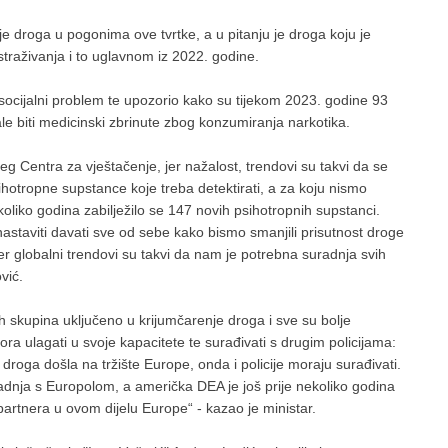
anje droga u pogonima ove tvrtke, a u pitanju je droga koju je
 istraživanja i to uglavnom iz 2022. godine.
 socijalni problem te upozorio kako su tijekom 2023. godine 93
 biti medicinski zbrinute zbog konzumiranja narkotika.
 Centra za vještačenje, jer nažalost, trendovi su takvi da se
ihotropne supstance koje treba detektirati, a za koju nismo
koliko godina zabilježilo se 147 novih psihotropnih supstanci.
staviti davati sve od sebe kako bismo smanjili prisutnost droge
r globalni trendovi su takvi da nam je potrebna suradnja svih
vić.
h skupina uključeno u krijumčarenje droga i sve su bolje
ora ulagati u svoje kapacitete te surađivati s drugim policijama:
droga došla na tržište Europe, onda i policije moraju surađivati.
uradnja s Europolom, a američka DEA je još prije nekoliko godina
 partnera u ovom dijelu Europe“ - kazao je ministar.