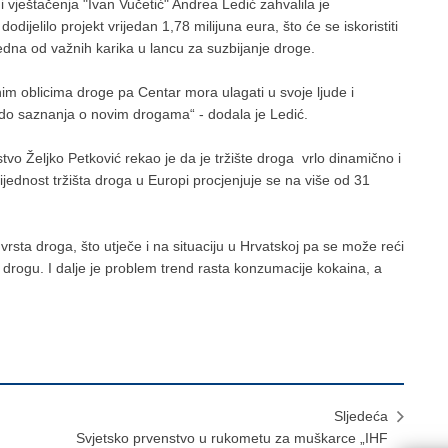
 i vještačenja "Ivan Vučetić" Andrea Ledić zahvalila je
dijelilo projekt vrijedan 1,78 milijuna eura, što će se iskoristiti
jedna od važnih karika u lancu za suzbijanje droge.
im oblicima droge pa Centar mora ulagati u svoje ljude i
i do saznanja o novim drogama“ - dodala je Ledić.
o Željko Petković rekao je da je tržište droga vrlo dinamično i
rijednost tržišta droga u Europi procjenjuje se na više od 31
vrsta droga, što utječe i na situaciju u Hrvatskoj pa se može reći
 drogu. I dalje je problem trend rasta konzumacije kokaina, a
Sljedeća
Svjetsko prvenstvo u rukometu za muškarce „IHF