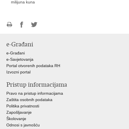
milijuna kuna
Ispiši
Podijeli
Podijeli
stranicu
na
na
e-Građani
Facebooku
Twitteru
e-Građani
e-Savjetovanja
Portal otvorenih podataka RH
Izvozni portal
Pristup informacijama
Pravo na pristup informacijama
Zaštita osobnih podataka
Politika privatnosti
Zapošljavanje
Školovanje
Odnosi s javnošću