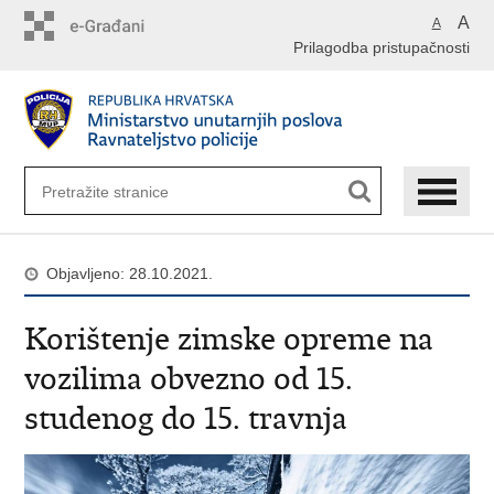
Preskoči
A
A
na
Prilagodba pristupačnosti
glavni
sadržaj
Objavljeno: 28.10.2021.
Korištenje zimske opreme na
vozilima obvezno od 15.
studenog do 15. travnja