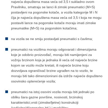
najveća dopuštena masa veća od 3,5 t sukladno ovom
Pravilniku, smatraju se lanci ili zimski pneumatici (M+S)
postavljeni na pogonske kotače, a vozila kategorije M i N
čija je najveća dopuštena masa veća od 3,5 t koja ne mogu
postaviti lance na pogonske kotače moraju imati zimske
pneumatike (M+S) na pogonskim kotačima;
na vozila se ne smiju postavljati pneumatici s čavlima;
pneumatici na vozilima moraju odgovarati i dimenzijama
koje je odobrio proizvođač, moraju biti namijenjeni za
vožnju brzinom koja je jednaka ili veća od najveće brzine
kojom se vozilo može kretati, ili najveće brzine koju
dozvoljava ograničivač brzine ugrađen na to vozilo, te
moraju biti tako dimenzionirani da izdrže najveće dopušteno
osovinsko opterećenje vozila;
pneumatici na istoj osovini vozila moraju biti jednaki po
obliku šara gazne površine, nosivosti, brzinskoj
karakteristici,vrsti (zimske/ljetne) konstrukciji
(radijalne/dijagonalne itd.) i marki/tipu.