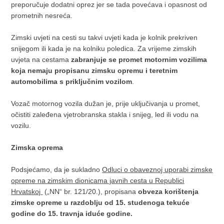
preporučuje dodatni oprez jer se tada povećava i opasnost od
prometnih nesreća.
Zimski uvjeti na cesti su takvi uvjeti kada je kolnik prekriven
snijegom ili kada je na kolniku poledica. Za vrijeme zimskih
uvjeta na cestama
zabranjuje se promet motornim vozilima
koja nemaju propisanu zimsku opremu i teretnim
automobilima s priključnim vozilom
.
Vozač motornog vozila dužan je, prije uključivanja u promet,
očistiti zaleđena vjetrobranska stakla i snijeg, led ili vodu na
vozilu.
Zimska oprema
Podsjećamo, da je sukladno
Odluci o obaveznoj uporabi zimske
opreme na zimskim dionicama javnih cesta u Republici
Hrvatskoj
(„NN“ br. 121/20.), propisana
obveza korištenja
zimske opreme u razdoblju od 15. studenoga tekuće
godine do 15. travnja iduće godine.