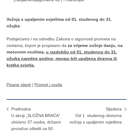
Vožnja s upaljenim svjetlima od 01. studenog do 31.
ožujka
Podsjećamo i na odredbu Zakona o sigurnosti prometa na
cestama, kojom je propisano da
za vrijeme vožnje danju, na
motornim vozilima,
u razdoblju od 01. studenog do 31.
ožujka naredne godine, moraju biti upaljena dnevna ili
kratka svjetla.
Pisane vijesti
|
Promet i vozila
Prethodna
Sljedeća
U akciji „SLOŽNA BRAĆA“
Od 1. studenog obvezna
uhićeno 37 osoba, državni
vožnja s upaljenim svjetlima
proračun oštetili za 50