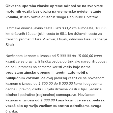
Obvezna uporaba zimske opreme odnosi se na sve vrste
motornih vozila bez obzira na vremenske uvjete i stanje
kolnika
, izuzev vozila oružanih snaga Republike Hrvatske.
U zimske dionice javnih cesta ulazi 839,2 km autocesta, 1863,3
km državnih i županijskih cesta te 68,1 km državnih cesta za
tranzitni promet iz luka Vukovar, Osijek, odnosno luke i rafinerije
Sisak.
Novčanom kaznom u iznosu od
5.000,00 do 15.000,00 kuna
kaznit će se pravna ili fizička osoba obrtnik ako naredi ili dopusti
da se u prometu na cestama koristi vozilo
koje nema
propisanu zimsku opremu ili teretni automobil s
priključnim vozilom
. Za ovaj prekršaj kaznit će se novčanom
kaznom u iznosu od
1.500,00 do 5.000,00 kuna
i odgovorna
osoba u pravnoj osobi i u tijelu državne vlasti ili tijelu jedinice
lokalne i područne (regionalne) samouprave. Novčanom
kaznom
u iznosu od
1.000,00 kuna
kaznit će se za prekršaj
vozač ako upravlja vozilom suprotno odredbama ovoga
članka.