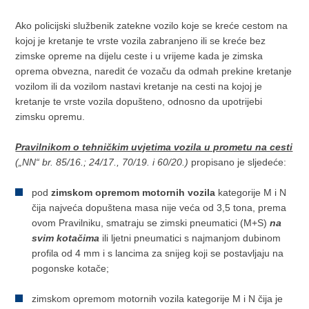
Ako policijski službenik zatekne vozilo koje se kreće cestom na
kojoj je kretanje te vrste vozila zabranjeno ili se kreće bez
zimske opreme na dijelu ceste i u vrijeme kada je zimska
oprema obvezna, naredit će vozaču da odmah prekine kretanje
vozilom ili da vozilom nastavi kretanje na cesti na kojoj je
kretanje te vrste vozila dopušteno, odnosno da upotrijebi
zimsku opremu.
Pravilnikom o tehničkim uvjetima vozila u prometu na cesti
(„NN“ br. 85/16.; 24/17., 70/19. i 60/20.)
propisano je sljedeće:
pod
zimskom opremom
motornih vozila
kategorije M i N
čija najveća dopuštena masa nije veća od 3,5 tona, prema
ovom Pravilniku, smatraju se zimski pneumatici (M+S)
na
svim kotačima
ili ljetni pneumatici s najmanjom dubinom
profila od 4 mm i s lancima za snijeg koji se postavljaju na
pogonske kotače;
zimskom opremom motornih vozila kategorije M i N čija je