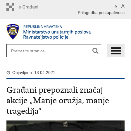
Preskoči
A
A
na
Prilagodba pristupačnosti
glavni
sadržaj
Objavljeno: 13.04.2021.
Građani prepoznali značaj
akcije „Manje oružja, manje
tragedija“