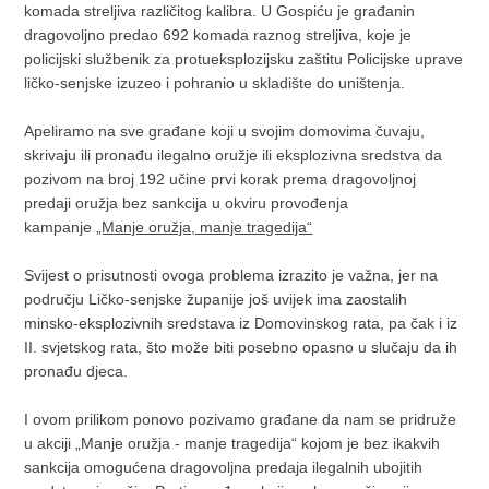
komada streljiva različitog kalibra. U Gospiću je građanin
dragovoljno predao 692 komada raznog streljiva, koje je
policijski službenik za protueksplozijsku zaštitu Policijske uprave
ličko-senjske izuzeo i pohranio u skladište do uništenja.
Apeliramo na sve građane koji u svojim domovima čuvaju,
skrivaju ili pronađu ilegalno oružje ili eksplozivna sredstva da
pozivom na broj 192 učine prvi korak prema dragovoljnoj
predaji oružja bez sankcija u okviru provođenja
kampanje
„Manje oružja, manje tragedija“
Svijest o prisutnosti ovoga problema izrazito je važna, jer na
području Ličko-senjske županije još uvijek ima zaostalih
minsko-eksplozivnih sredstava iz Domovinskog rata, pa čak i iz
II. svjetskog rata, što može biti posebno opasno u slučaju da ih
pronađu djeca.
I ovom prilikom ponovo pozivamo građane da nam se pridruže
u akciji „Manje oružja - manje tragedija“ kojom je bez ikakvih
sankcija omogućena dragovoljna predaja ilegalnih ubojitih