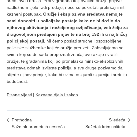
sredstava i oružja. Protiv građana koji ovakvo oružje prijave
nadležnom tijelu radi predaje, neće se pokretati prekršajni niti
kazneni postupak.
Oružje i eksplozivna sredstva nemojte
sami donositi u policijske postaje kako ne bi došlo do
njihovog aktiviranja i neželjenog ozljeđivanja, već želju za
dragovoljnom predajom prijavite na broj 192 ili u najbližoj
policijskoj postaji.
Mi ćemo poslati stručne i osposobljene
policijske službenike koji će oružje preuzeti. Zahvaljujemo se
svima koji su do sada prepoznali značaj ove akcije i vratili
oružje, te građanima koji po pronalasku minsko-eksplozivnih
sredstava odmah izvijeste policiju, a sve druge pozivamo da
slijede njihov primjer, kako bi svima osigurali sigurniju i sretniju
budućnost.
Pisane vijesti
|
Kaznena djela i zakon
Prethodna
Sljedeća
Sažetak prometnih nesreća
Sažetak kriminaliteta