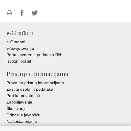
Ispiši
Podijeli
Podijeli
stranicu
na
na
e-Građani
Facebooku
Twitteru
e-Građani
e-Savjetovanja
Portal otvorenih podataka RH
Izvozni portal
Pristup informacijama
Pravo na pristup informacijama
Zaštita osobnih podataka
Politika privatnosti
Zapošljavanje
Školovanje
Odnosi s javnošću
Najčešća pitanja