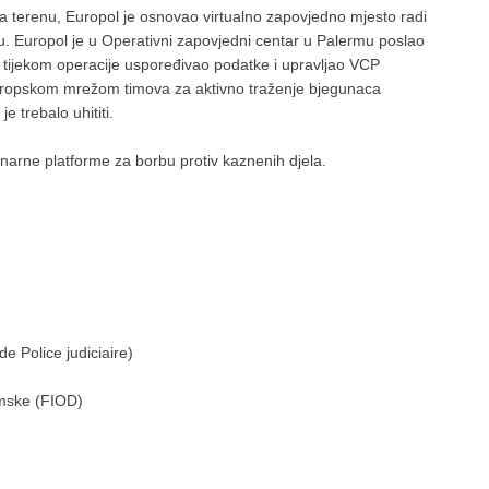
 terenu, Europol je osnovao virtualno zapovjedno mjesto radi
u. Europol je u Operativni zapovjedni centar u Palermu poslao
tijekom operacije uspoređivao podatke i upravljao VCP
uropskom mrežom timova za aktivno traženje bjegunaca
 trebalo uhititi.
inarne platforme za borbu protiv kaznenih djela.
e Police judiciaire)
zemske (FIOD)