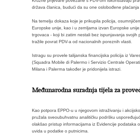
Kružne prijevare povezane s PDV-om iskorištavaju pra
država članica, budući da su one oslobođene plaćanja
Na temelju dokaza koje je prikupila policija, osumnjičen
Europske unije, kao i u zemljama izvan Europske unije.
trgovaca - koji bi zatim nestali bez ispunjavanja svoj
tražile povrat PDV-a od nacionalnih poreznih vlasti.
Istragu su provele talijanska financijska policija iz Var
(Squadra Mobile di Palermo i Servizio Centrale Operati
Milana i Palerma također je pridonijela istrazi.
Međunarodna suradnja tijela za prove
Kao potpora EPPO-u u njegovom istraživanju i akcijskom
pružala sveoubuhvatnu analitičku podršku uspoređujući
olakšao pristup informacijama iz Evidencije podataka o
uvida u podatke o putnicima.