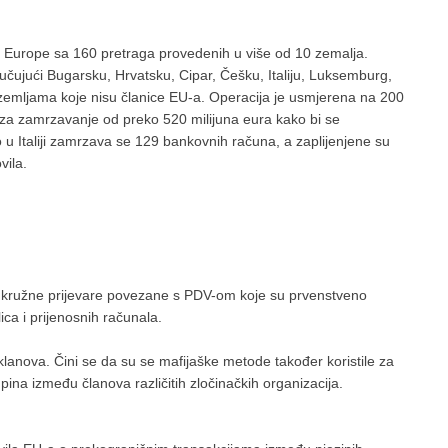
em Europe sa 160 pretraga provedenih u više od 10 zemalja.
jučujući Bugarsku, Hrvatsku, Cipar, Češku, Italiju, Luksemburg,
zemljama koje nisu članice EU-a. Operacija je usmjerena na 200
ga za zamrzavanje od preko 520 milijuna eura kako bi se
u Italiji zamrzava se 129 bankovnih računa, a zaplijenjene su
vila.
ane kružne prijevare povezane s PDV-om koje su prvenstveno
ica i prijenosnih računala.
klanova. Čini se da su se mafijaške metode također koristile za
upina između članova različitih zločinačkih organizacija.