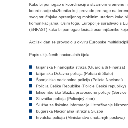
Kako bi pomogao u koordinaciji u stvarnom vremenu na
koordinacije službenika koji provode pretrage na teren
svog stručnjaka opremljenog mobilnim uredom kako bi 
komunikacijama. Osim toga, Europol je surađivao s E
(ENFAST) kako bi pomogao locirati osumnjičenike koje je
Akcijski dan se provodio u okviru Europske multidiscipl
Popis uključenih nacionalnih tijela:
talijanska Financijska straža (Guardia di Finanza)
talijanska Državna policija (Polizia di Stato)
Španjolska nacionalna policija (Policía Nacional)
Policija Češke Republike (Policie České republiky)
luksemburška Služba pravosudne policije (Service d
Slovačka policija (Policajný zbor)
Služba za fiskalne informacije i istraživanje Nizo
bugarska Nacionalna istražna Služba
hrvatska policija (Ministarstvo unutarnjih poslova)