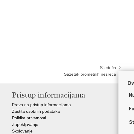
Sljedeća
Sažetak prometnih nesreća
Ov
Pristup informacijama
V
Nu
Pravo na pristup informacijama
Min
Fu
Zaštita osobnih podataka
EMN
Politika privatnosti
Pol
St
Zapošljavanje
Pol
Školovanje
Muz