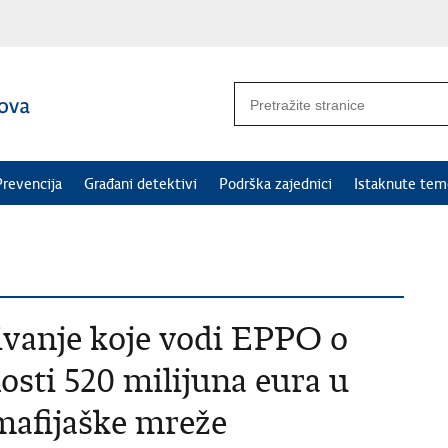
Prevencija
Građani detektivi
Podrška zajednici
Istaknute tem
ivanje koje vodi EPPO o
osti 520 milijuna eura u
 mafijaške mreže