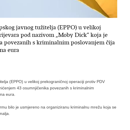
skog javnog tužitelja (EPPO) u velikoj
rijevara pod nazivom „Moby Dick“ koja je
ka povezanih s kriminalnim poslovanjem čija
una eura
elja (EPPO) u velikoj prekograničnoj operaciji protiv PDV
 uhićenjem 43 osumnjičenika povezanih s kriminalnim
una eura.
rmu bilo je usmjereno na organiziranu kriminalnu mrežu koja se
malja.