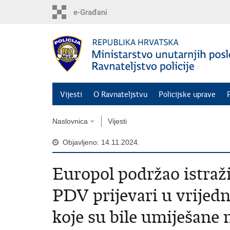
Preskoči
na
glavni
sadržaj
Vijesti
O Ravnateljstvu
Policijske uprave
Naslovnica
Vijesti
Objavljeno: 14.11.2024.
Europol podržao istraž
PDV prijevari u vrijedn
koje su bile umiješane