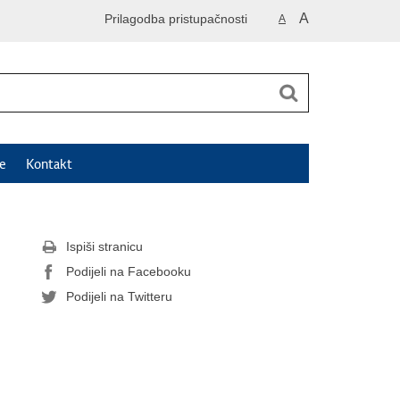
A
Prilagodba pristupačnosti
A
e
Kontakt
Ispiši stranicu
Podijeli na Facebooku
Podijeli na Twitteru