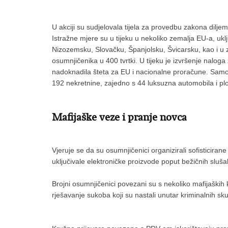
U akciji su sudjelovala tijela za provedbu zakona dilj
Istražne mjere su u tijeku u nekoliko zemalja EU-a, ukl
Nizozemsku, Slovačku, Španjolsku, Švicarsku, kao i u 
osumnjičenika u 400 tvrtki. U tijeku je izvršenje nalo
nadoknadila šteta za EU i nacionalne proračune. Samo 
192 nekretnine, zajedno s 44 luksuzna automobila i plo
Mafijaške veze i pranje novca
Vjeruje se da su osumnjičenici organizirali sofisticir
uključivale elektroničke proizvode poput bežičnih slušal
Brojni osumnjičenici povezani su s nekoliko mafijaških 
rješavanje sukoba koji su nastali unutar kriminalnih sk