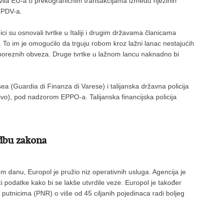
vila EU-a o prekograničnim transakcijama između njezinih
 PDV-a.
ici su osnovali tvrtke u Italiji i drugim državama članicama
 To im je omogućilo da trguju robom kroz lažni lanac nestajućih
ih poreznih obveza. Druge tvrtke u lažnom lancu naknadno bi
esea (Guardia di Finanza di Varese) i talijanska državna policija
vo), pod nadzorom EPPO-a. Talijanska financijska policija
dbu zakona
 danu, Europol je pružio niz operativnih usluga. Agencija je
 podatke kako bi se lakše utvrdile veze. Europol je također
 putnicima (PNR) o više od 45 ciljanih pojedinaca radi boljeg