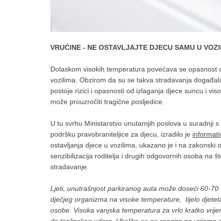
VRUĆINE - NE OSTAVLJAJTE DJECU SAMU U VOZ
Dolaskom visokih temperatura povećava se opasnost od
vozilima. Obzirom da su se takva stradavanja događala i
postoje rizici i opasnosti od izlaganja djece suncu i v
može prouzročiti tragične posljedice.
U tu svrhu Ministarstvo unutarnjih poslova u suradnji 
podršku pravobraniteljice za djecu, izradilo je
informativ
ostavljanja djece u vozilima, ukazano je i na zakonski ok
senzibilizacija roditelja i drugih odgovornih osoba na 
stradavanje.
Ljeti, unutrašnjost parkiranog auta može doseći 60-70
dječjeg organizma na visoke temperature, tijelo djeteta 
osobe. Visoka vanjska temperatura za vrlo kratko vrije