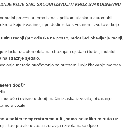
ADNJE KOJE SMO SKLONI USVOJITI KROZ SVAKODNEVNU
mentalni proces automatizma - prilikom ulaska u automobil
okrete koje izvodimo, npr. dodir ruku s volanom, zvukove koje
 rutinu radnji (put odlaska na posao, redoslijed obavljanja radnji,
je izlaska iz automobila na stražnjem sjedalu (torbu, mobitel,
a na stražnje sjedalo,
usvajanje metoda suočavanja sa stresom i uvježbavanje metoda
eren dobi):
ilu,
 moguće i ovisno o dobi): način izlaska iz vozila, otvaranje
 samo u vozilu.
ereno visokim temperaturama niti „samo nekoliko minuta uz
iti kao pravilo u zaštiti zdravlja i života naše djece.