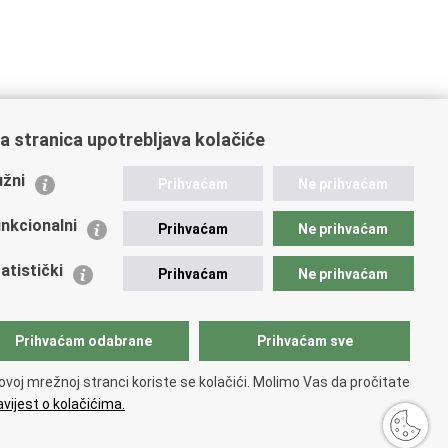
a stranica upotrebljava kolačiće
ažne poveznice
žni
Prihvaćam
Ne prihvaćam
istarstvo unutarnjih poslova RH
nkcionalni
Prihvaćam
Ne prihvaćam
 Nacionalna kontaktna točka za Republiku Hrvatsku
icijske uprave
atistički
Prihvaćam
Ne prihvaćam
icijska akademija
ej policije
lada policijske solidarnosti
Prihvaćam odabrane
Prihvaćam sve
 zdravlja MUP-a
dikati
ovoj mrežnoj stranci koriste se kolačići. Molimo Vas da pročitate
ruge
vijest o kolačićima.