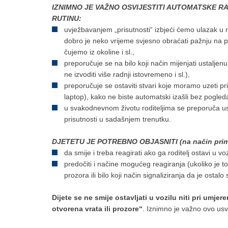
IZNIMNO JE VAŽNO OSVIJESTITI AUTOMATSKE R
RUTINU:
uvježbavanjem „prisutnosti“ izbjeći ćemo ulazak u 
dobro je neko vrijeme svjesno obraćati pažnju na p
čujemo iz okoline i sl.,
preporučuje se na bilo koji način mijenjati ustaljenu
ne izvoditi više radnji istovremeno i sl.),
preporučuje se ostaviti stvari koje moramo uzeti pri
laptop), kako ne biste automatski izašli bez pogled
u svakodnevnom životu roditeljima se preporuča 
prisutnosti u sadašnjem trenutku.
DJETETU JE POTREBNO OBJASNITI (na način primj
da smije i treba reagirati ako ga roditelj ostavi u voz
predočiti i načine mogućeg reagiranja (ukoliko je to
prozora ili bilo koji način signaliziranja da je ostalo
Dijete se ne smije ostavljati u vozilu niti pri umj
otvorena vrata ili prozore“
. Iznimno je važno ovo usvoj