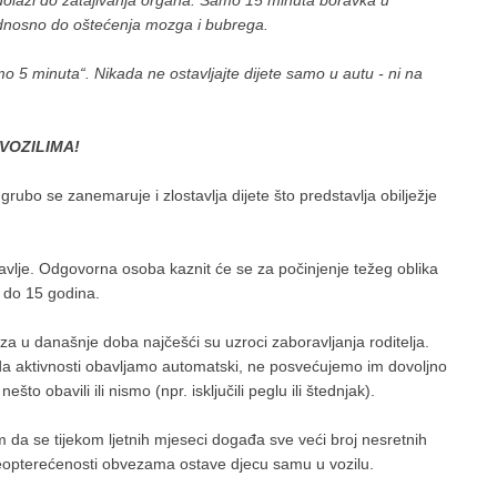
 dolazi do zatajivanja organa. Samo 15 minuta boravka u
odnosno do oštećenja mozga i bubrega.
 5 minuta“. Nikada ne ostavljajte dijete samo u autu - ni na
VOZILIMA!
ubo se zanemaruje i zlostavlja dijete što predstavlja obilježje
ravlje. Odgovorna osoba kaznit će se za počinjenje težeg oblika
 do 15 godina.
za u današnje doba najčešći su uzroci zaboravljanja roditelja.
da aktivnosti obavljamo automatski, ne posvećujemo im dovoljno
to obavili ili nismo (npr. isključili peglu ili štednjak).
 da se tijekom ljetnih mjeseci događa sve veći broj nesretnih
 preopterećenosti obvezama ostave djecu samu u vozilu.