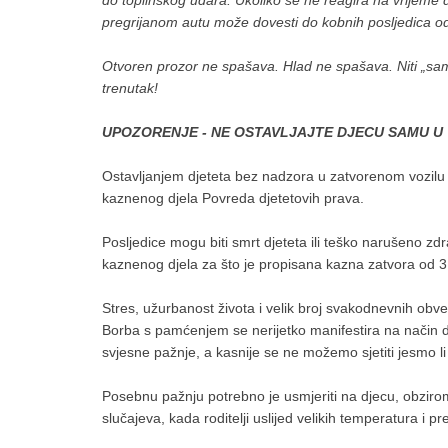
do toplinskog udara. Ukoliko se ne reagira na vrijeme
pregrijanom autu može dovesti do kobnih posljedica 
Otvoren prozor ne spašava. Hlad ne spašava. Niti „samo
trenutak!
UPOZORENJE - NE OSTAVLJAJTE DJECU SAMU U 
Ostavljanjem djeteta bez nadzora u zatvorenom vozilu gr
kaznenog djela Povreda djetetovih prava.
Posljedice mogu biti smrt djeteta ili teško narušeno zd
kaznenog djela za što je propisana kazna zatvora od 3
Stres, užurbanost života i velik broj svakodnevnih obve
Borba s pamćenjem se nerijetko manifestira na način 
svjesne pažnje, a kasnije se ne možemo sjetiti jesmo li neš
Posebnu pažnju potrebno je usmjeriti na djecu, obzirom
slučajeva, kada roditelji uslijed velikih temperatura i