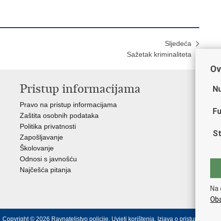
Sljedeća
Sažetak kriminaliteta
Ov
Pristup informacijama
V
Nu
Pravo na pristup informacijama
Min
Fu
Zaštita osobnih podataka
EMN
Politika privatnosti
Pol
St
Zapošljavanje
Pol
Školovanje
Muz
Odnosi s javnošću
Zak
Najčešća pitanja
Dom
Sin
Na 
Ud
Oba
Copyright © 2026 Ravnateljstvo policije.
Uvjeti korištenja
.
Izjava o pristupačnosti
.