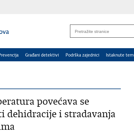
Prevencija
Građani detektivi
Podrška zajednici
Istaknute tem
eratura povećava se
 dehidracije i stradavanja
lima