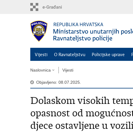
Preskoči
na
glavni
sadržaj
Vijesti
O Ravnateljstvu
Policijske uprave
Naslovnica
Vijesti
Objavljeno: 08.07.2025.
Dolaskom visokih temp
opasnost od mogućnosti
djece ostavljene u vozi