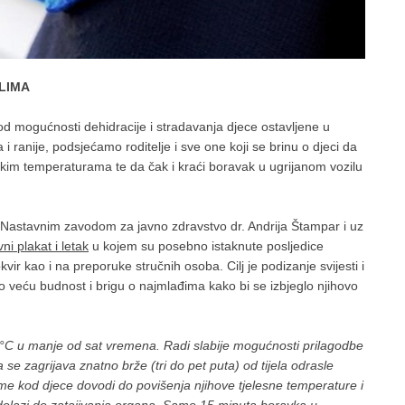
ILIMA
 mogućnosti dehidracije i stradavanja djece ostavljene u
 ranije, podsjećamo roditelje i sve one koji se brinu o djeci da
isokim temperaturama te da čak i kraći boravak u ugrijanom vozilu
s Nastavnim zavodom za javno zdravstvo dr. Andrija Štampar i uz
ni plakat i letak
u kojem su posebno istaknute posljedice
vir kao i na preporuke stručnih osoba. Cilj je podizanje svijesti i
što veću budnost i brigu o najmlađima kako bi se izbjeglo njihovo
 °C u manje od sat vremena. Radi slabije mogućnosti prilagodbe
se zagrijava znatno brže (tri do pet puta) od tijela odrasle
me kod djece dovodi do povišenja njihove tjelesne temperature i