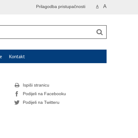
A
Prilagodba pristupačnosti
A
e
Kontakt
Ispiši stranicu
Podijeli na Facebooku
Podijeli na Twitteru