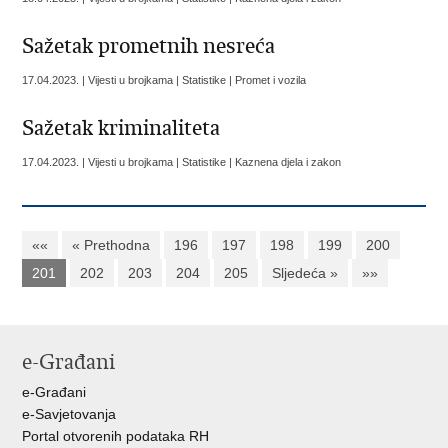
Sažetak prometnih nesreća
17.04.2023. | Vijesti u brojkama | Statistike | Promet i vozila
Sažetak kriminaliteta
17.04.2023. | Vijesti u brojkama | Statistike | Kaznena djela i zakon
««
« Prethodna
196
197
198
199
200
201
202
203
204
205
Sljedeća »
»»
e-Građani
e-Građani
e-Savjetovanja
Portal otvorenih podataka RH