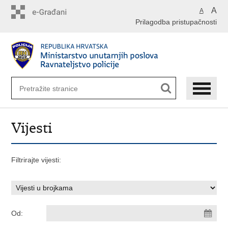
Preskoči
A
A
na
Prilagodba pristupačnosti
glavni
sadržaj
Vijesti
Filtrirajte vijesti:
Od: