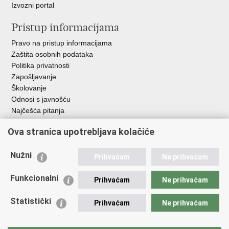
Izvozni portal
Pristup informacijama
Pravo na pristup informacijama
Zaštita osobnih podataka
Politika privatnosti
Zapošljavanje
Školovanje
Odnosi s javnošću
Najčešća pitanja
Ova stranica upotrebljava kolačiće
Važne poveznice
Ministarstvo unutarnjih poslova RH
Nužni
Prihvaćam
Ne prihvaćam
EMN Nacionalna kontaktna točka za Republiku Hrvatsku
Policijske uprave
Funkcionalni
Prihvaćam
Ne prihvaćam
Policijska akademija
Muzej policije
Statistički
Prihvaćam
Ne prihvaćam
Zaklada policijske solidarnosti
Dom zdravlja MUP-a
Sindikati