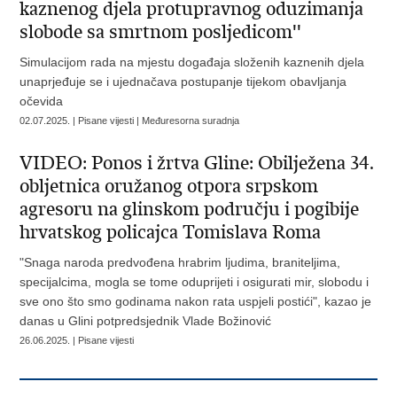
kaznenog djela protupravnog oduzimanja
slobode sa smrtnom posljedicom''
Simulacijom rada na mjestu događaja složenih kaznenih djela
unaprjeđuje se i ujednačava postupanje tijekom obavljanja
očevida
02.07.2025. | Pisane vijesti | Međuresorna suradnja
VIDEO: Ponos i žrtva Gline: Obilježena 34.
obljetnica oružanog otpora srpskom
agresoru na glinskom području i pogibije
hrvatskog policajca Tomislava Roma
"Snaga naroda predvođena hrabrim ljudima, braniteljima,
specijalcima, mogla se tome oduprijeti i osigurati mir, slobodu i
sve ono što smo godinama nakon rata uspjeli postići", kazao je
danas u Glini potpredsjednik Vlade Božinović
26.06.2025. | Pisane vijesti