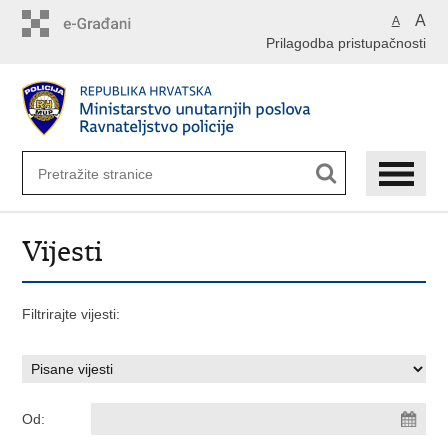
Preskoči
A
A
na
Prilagodba pristupačnosti
glavni
sadržaj
Vijesti
Filtrirajte vijesti:
Od: