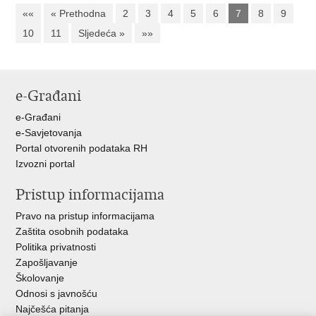
««
« Prethodna
2
3
4
5
6
7
8
9
10
11
Sljedeća »
»»
e-Građani
e-Građani
e-Savjetovanja
Portal otvorenih podataka RH
Izvozni portal
Pristup informacijama
Pravo na pristup informacijama
Zaštita osobnih podataka
Politika privatnosti
Zapošljavanje
Školovanje
Odnosi s javnošću
Najčešća pitanja