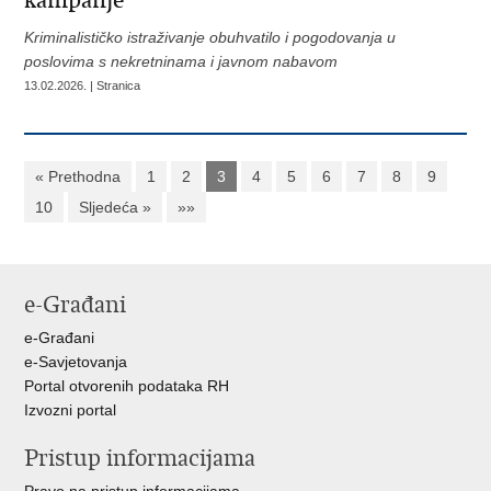
kampanje
Kriminalističko istraživanje obuhvatilo i pogodovanja u
poslovima s nekretninama i javnom nabavom
13.02.2026. | Stranica
« Prethodna
1
2
3
4
5
6
7
8
9
10
Sljedeća »
»»
e-Građani
e-Građani
e-Savjetovanja
Portal otvorenih podataka RH
Izvozni portal
Pristup informacijama