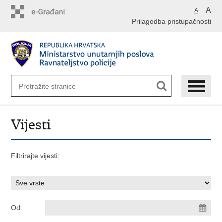
Preskoči
A
A
na
Prilagodba pristupačnosti
glavni
sadržaj
Vijesti
Filtrirajte vijesti:
Od: