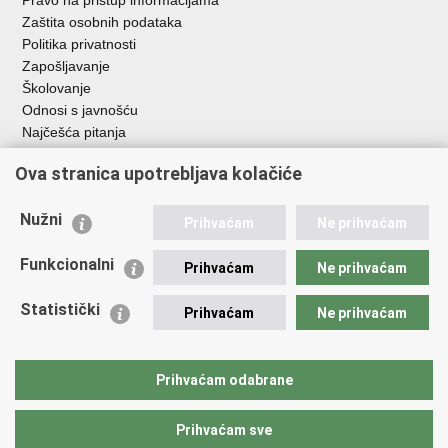
Pravo na pristup informacijama
Zaštita osobnih podataka
Politika privatnosti
Zapošljavanje
Školovanje
Odnosi s javnošću
Najčešća pitanja
Ova stranica upotrebljava kolačiće
Važne poveznice
Ministarstvo unutarnjih poslova RH
Nužni
Prihvaćam
Ne prihvaćam
EMN Nacionalna kontaktna točka za Republiku Hrvatsku
Policijske uprave
Funkcionalni
Prihvaćam
Ne prihvaćam
Policijska akademija
Muzej policije
Statistički
Prihvaćam
Ne prihvaćam
Zaklada policijske solidarnosti
Dom zdravlja MUP-a
Sindikati
Prihvaćam odabrane
Udruge
Prihvaćam sve