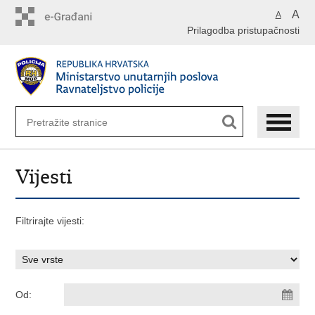
Preskoči
A
A
na
Prilagodba pristupačnosti
glavni
sadržaj
Vijesti
Filtrirajte vijesti:
Od: