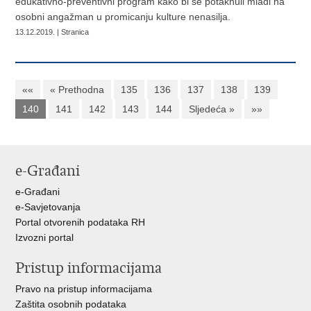
edukativno-preventivni program kako bi se potaknuli mladi na
osobni angažman u promicanju kulture nenasilja.
13.12.2019. | Stranica
««
« Prethodna
135
136
137
138
139
140
141
142
143
144
Sljedeća »
»»
e-Građani
e-Građani
e-Savjetovanja
Portal otvorenih podataka RH
Izvozni portal
Pristup informacijama
Pravo na pristup informacijama
Zaštita osobnih podataka