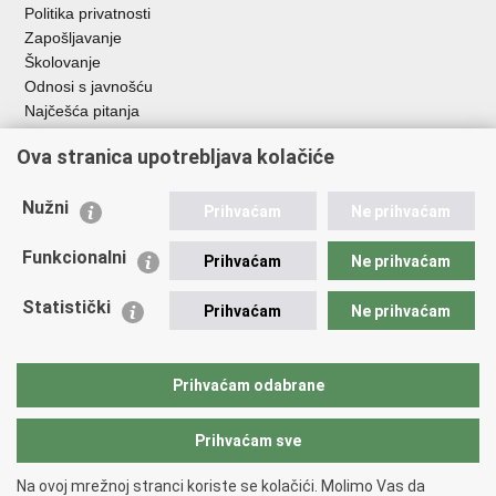
Politika privatnosti
Zapošljavanje
Školovanje
Odnosi s javnošću
Najčešća pitanja
Ova stranica upotrebljava kolačiće
Važne poveznice
Ministarstvo unutarnjih poslova RH
Nužni
Prihvaćam
Ne prihvaćam
EMN Nacionalna kontaktna točka za Republiku Hrvatsku
Policijske uprave
Funkcionalni
Prihvaćam
Ne prihvaćam
Policijska akademija
Muzej policije
Statistički
Prihvaćam
Ne prihvaćam
Zaklada policijske solidarnosti
Dom zdravlja MUP-a
Sindikati
Prihvaćam odabrane
Udruge
Prihvaćam sve
Povratak na vrh
Na ovoj mrežnoj stranci koriste se kolačići. Molimo Vas da