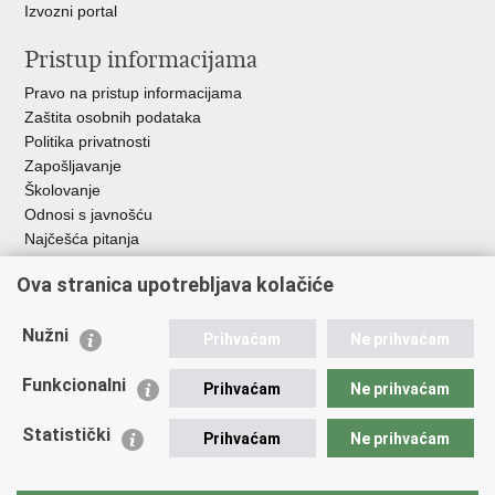
Izvozni portal
Pristup informacijama
Pravo na pristup informacijama
Zaštita osobnih podataka
Politika privatnosti
Zapošljavanje
Školovanje
Odnosi s javnošću
Najčešća pitanja
Ova stranica upotrebljava kolačiće
Važne poveznice
Ministarstvo unutarnjih poslova RH
Nužni
Prihvaćam
Ne prihvaćam
EMN Nacionalna kontaktna točka za Republiku Hrvatsku
Policijske uprave
Funkcionalni
Prihvaćam
Ne prihvaćam
Policijska akademija
Muzej policije
Statistički
Prihvaćam
Ne prihvaćam
Zaklada policijske solidarnosti
Dom zdravlja MUP-a
Sindikati