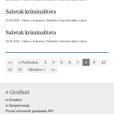
Sažetak kriminaliteta
21.06.2026. | Vijesti u brojkama | Statistike | Kaznena djela i zakon
Sažetak kriminaliteta
20.06.2026. | Vijesti u brojkama | Statistike | Kaznena djela i zakon
««
« Prethodna
3
4
5
6
7
8
9
10
11
12
Sljedeća »
»»
e-Građani
e-Građani
e-Savjetovanja
Portal otvorenih podataka RH