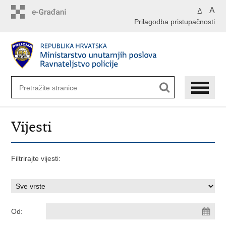
Preskoči
A
A
na
Prilagodba pristupačnosti
glavni
sadržaj
Vijesti
Filtrirajte vijesti:
Od: