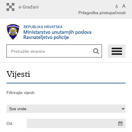
Preskoči
A
A
na
Prilagodba pristupačnosti
glavni
sadržaj
Vijesti
Filtrirajte vijesti:
Od: