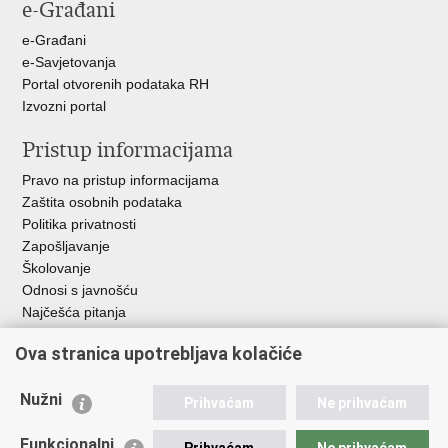
e-Građani
e-Građani
e-Savjetovanja
Portal otvorenih podataka RH
Izvozni portal
Pristup informacijama
Pravo na pristup informacijama
Zaštita osobnih podataka
Politika privatnosti
Zapošljavanje
Školovanje
Odnosi s javnošću
Najčešća pitanja
Ova stranica upotrebljava kolačiće
Važne poveznice
Ministarstvo unutarnjih poslova RH
Nužni
Prihvaćam
Ne prihvaćam
EMN Nacionalna kontaktna točka za Republiku Hrvatsku
Policijske uprave
Funkcionalni
Prihvaćam
Ne prihvaćam