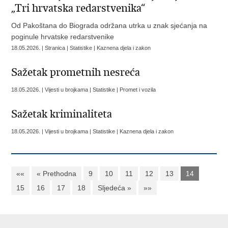
„Tri hrvatska redarstvenika“
Od Pakoštana do Biograda održana utrka u znak sjećanja na
poginule hrvatske redarstvenike
18.05.2026. | Stranica | Statistike | Kaznena djela i zakon
Sažetak prometnih nesreća
18.05.2026. | Vijesti u brojkama | Statistike | Promet i vozila
Sažetak kriminaliteta
18.05.2026. | Vijesti u brojkama | Statistike | Kaznena djela i zakon
««
« Prethodna
9
10
11
12
13
14
15
16
17
18
Sljedeća »
»»