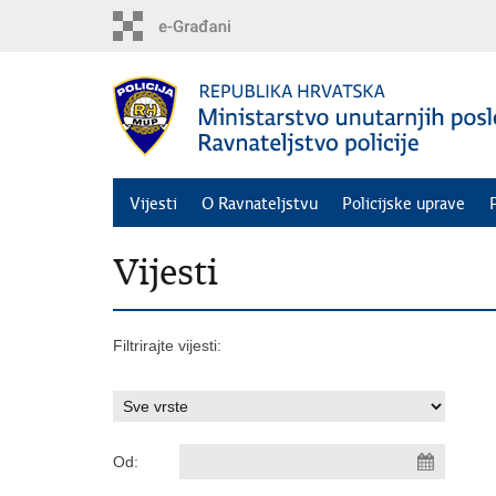
Preskoči
na
glavni
sadržaj
Vijesti
O Ravnateljstvu
Policijske uprave
Vijesti
Filtrirajte vijesti:
Od: