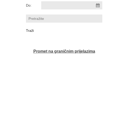
Do:
Promet na graničnim prijelazima