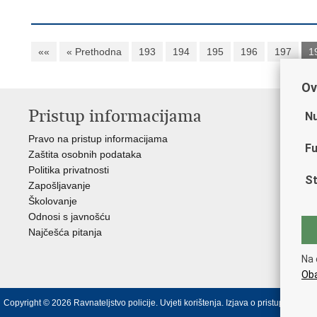
««
« Prethodna
193
194
195
196
197
1
Ov
Pristup informacijama
V
Nu
Pravo na pristup informacijama
Min
Fu
Zaštita osobnih podataka
EMN
Politika privatnosti
Pol
St
Zapošljavanje
Pol
Školovanje
Muz
Odnosi s javnošću
Zak
Najčešća pitanja
Dom
Sin
Na 
Ud
Oba
Copyright © 2026 Ravnateljstvo policije.
Uvjeti korištenja
.
Izjava o pristupačnosti
.