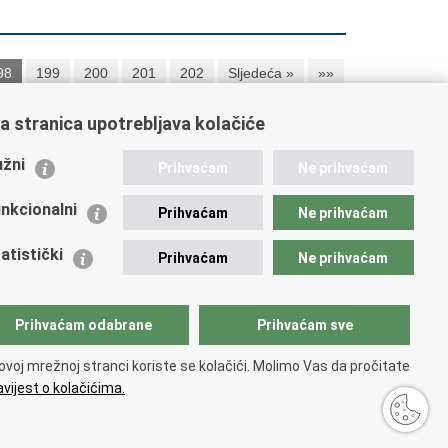
98
199
200
201
202
Sljedeća »
»»
a stranica upotrebljava kolačiće
ažne poveznice
žni
Prihvaćam
Ne prihvaćam
istarstvo unutarnjih poslova RH
nkcionalni
Prihvaćam
Ne prihvaćam
 Nacionalna kontaktna točka za Republiku Hrvatsku
icijske uprave
atistički
Prihvaćam
Ne prihvaćam
icijska akademija
ej policije
lada policijske solidarnosti
Prihvaćam odabrane
Prihvaćam sve
 zdravlja MUP-a
dikati
ovoj mrežnoj stranci koriste se kolačići. Molimo Vas da pročitate
ruge
vijest o kolačićima.