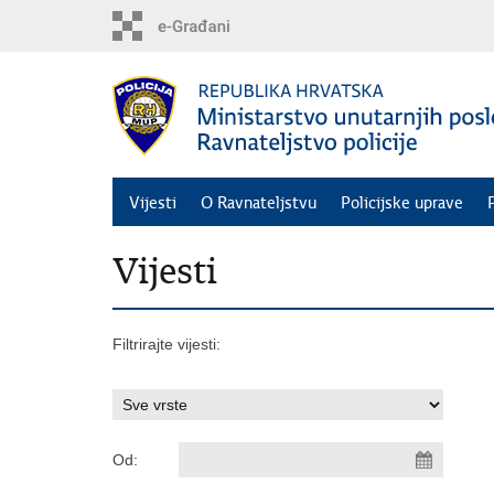
Preskoči
na
glavni
sadržaj
Vijesti
O Ravnateljstvu
Policijske uprave
Vijesti
Filtrirajte vijesti:
Od: