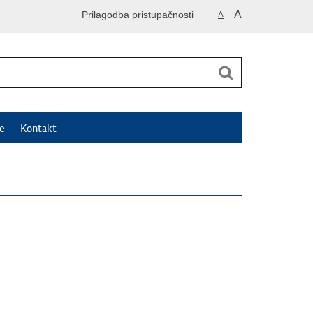
A
Prilagodba pristupačnosti
A
e
Kontakt