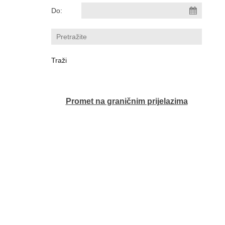
Do:
Promet na graničnim prijelazima