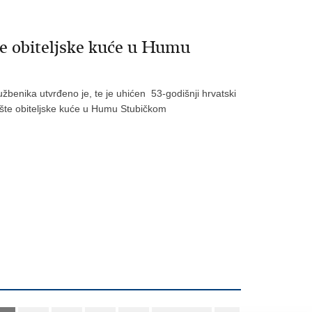
e obiteljske kuće u Humu
lužbenika utvrđeno je, te je uhićen 53-godišnji hrvatski
rište obiteljske kuće u Humu Stubičkom