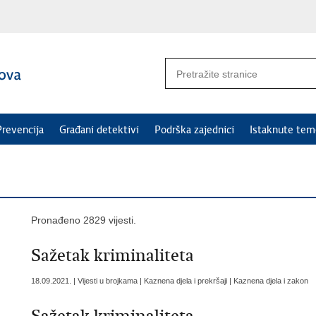
Prevencija
Građani detektivi
Podrška zajednici
Istaknute tem
Pronađeno 2829 vijesti.
Sažetak kriminaliteta
18.09.2021. | Vijesti u brojkama | Kaznena djela i prekršaji | Kaznena djela i zakon