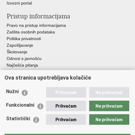
Izvozni portal
Pristup informacijama
Pravo na pristup informacijama
Zaštita osobnih podataka
Politika privatnosti
Zapošljavanje
Školovanje
Odnosi s javnošću
Najčešća pitanja
Ova stranica upotrebljava kolačiće
Važne poveznice
Ministarstvo unutarnjih poslova RH
Nužni
Prihvaćam
Ne prihvaćam
EMN Nacionalna kontaktna točka za Republiku Hrvatsku
Policijske uprave
Funkcionalni
Prihvaćam
Ne prihvaćam
Policijska akademija
Muzej policije
Statistički
Prihvaćam
Ne prihvaćam
Zaklada policijske solidarnosti
Dom zdravlja MUP-a
Sindikati