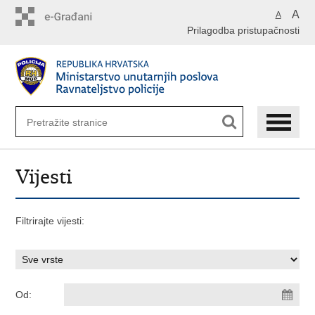
Preskoči
A
A
na
Prilagodba pristupačnosti
glavni
sadržaj
Vijesti
Filtrirajte vijesti:
Od: