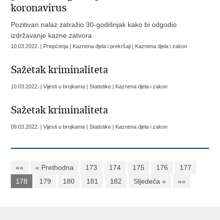
koronavirus
Pozitivan nalaz zatražio 30-godišnjak kako bi odgodio
izdržavanje kazne zatvora
10.03.2022. | Priopćenja | Kaznena djela i prekršaji | Kaznena djela i zakon
Sažetak kriminaliteta
10.03.2022. | Vijesti u brojkama | Statistike | Kaznena djela i zakon
Sažetak kriminaliteta
09.03.2022. | Vijesti u brojkama | Statistike | Kaznena djela i zakon
««
« Prethodna
173
174
175
176
177
178
179
180
181
182
Sljedeća »
»»