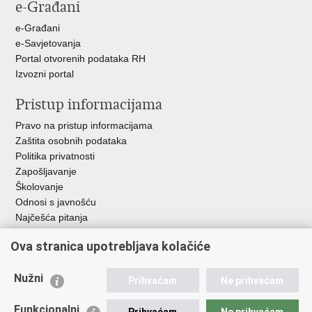
e-Građani
e-Građani
e-Savjetovanja
Portal otvorenih podataka RH
Izvozni portal
Pristup informacijama
Pravo na pristup informacijama
Zaštita osobnih podataka
Politika privatnosti
Zapošljavanje
Školovanje
Odnosi s javnošću
Najčešća pitanja
Ova stranica upotrebljava kolačiće
Važne poveznice
Ministarstvo unutarnjih poslova RH
Nužni
Prihvaćam
Ne prihvaćam
EMN Nacionalna kontaktna točka za Republiku Hrvatsku
Policijske uprave
Funkcionalni
Prihvaćam
Ne prihvaćam