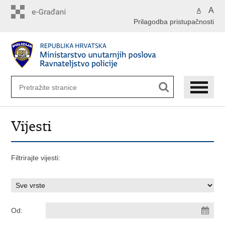
Preskoči
A
A
na
Prilagodba pristupačnosti
glavni
sadržaj
Vijesti
Filtrirajte vijesti:
Od: