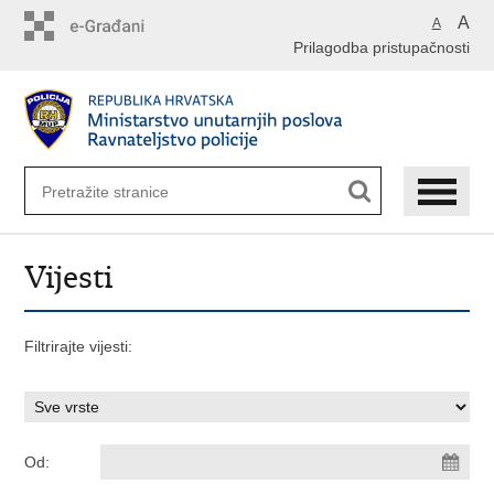
Preskoči
A
A
na
Prilagodba pristupačnosti
glavni
sadržaj
Vijesti
Filtrirajte vijesti:
Od: