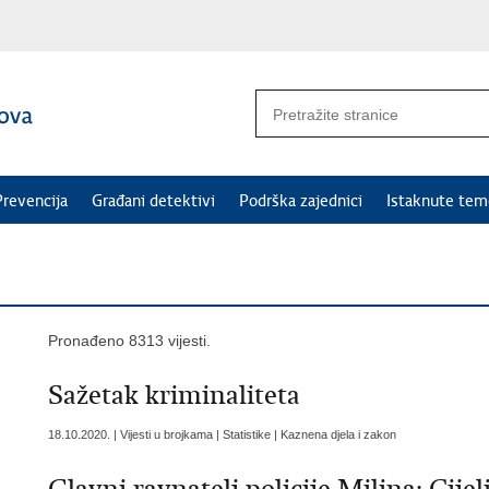
Prevencija
Građani detektivi
Podrška zajednici
Istaknute tem
Pronađeno 8313 vijesti.
Sažetak kriminaliteta
18.10.2020. | Vijesti u brojkama | Statistike | Kaznena djela i zakon