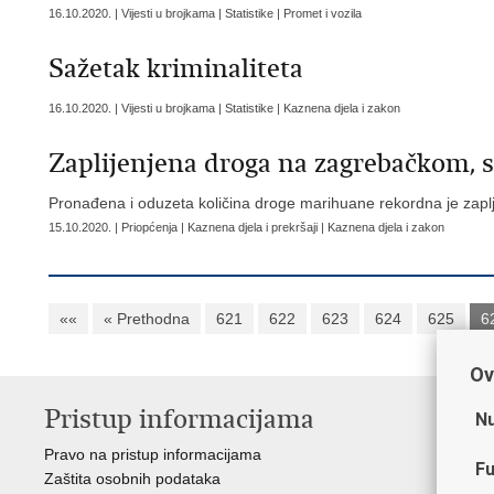
16.10.2020. | Vijesti u brojkama | Statistike | Promet i vozila
Sažetak kriminaliteta
16.10.2020. | Vijesti u brojkama | Statistike | Kaznena djela i zakon
Zaplijenjena droga na zagrebačkom, 
Pronađena i oduzeta količina droge marihuane rekordna je zapl
15.10.2020. | Priopćenja | Kaznena djela i prekršaji | Kaznena djela i zakon
««
« Prethodna
621
622
623
624
625
6
Ov
Pristup informacijama
V
Nu
Pravo na pristup informacijama
Min
Fu
Zaštita osobnih podataka
EMN