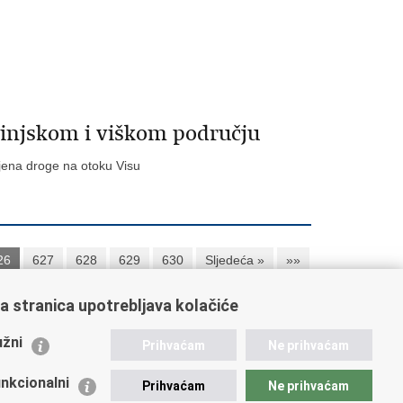
sinjskom i viškom području
jena droge na otoku Visu
26
627
628
629
630
Sljedeća »
»»
a stranica upotrebljava kolačiće
ažne poveznice
žni
Prihvaćam
Ne prihvaćam
istarstvo unutarnjih poslova RH
nkcionalni
Prihvaćam
Ne prihvaćam
 Nacionalna kontaktna točka za Republiku Hrvatsku