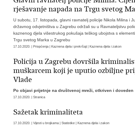
Glavni ravnatelj policije Milina: Cijel
rješavanje napada na Trgu svetog M
U subotu, 17. listopada, glavni ravnatelj policije Nikola Milina i J
državnog odvjetništva u Zagrebu održali su u Ravnateljstvu polici
kaznenog djela višestrukog pokušaja teškog ubojstva s element
Trgu svetog Marka u Zagrebu
17.10.2020. | Priopćenja | Kaznena djela i prekršaji | Kaznena djela i zakon
Policija u Zagrebu dovršila kriminalis
muškarcem koji je uputio ozbiljne pri
Vlade
Po objavi prijetnje na društvenoj mreži, otkriven i doveden 
17.10.2020. | Stranica
Sažetak kriminaliteta
17.10.2020. | Vijesti u brojkama | Statistike | Kaznena djela i zakon