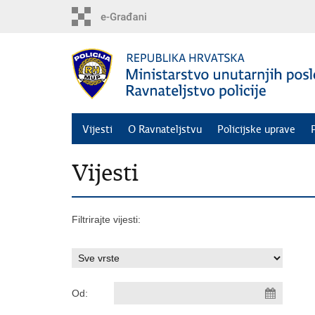
Preskoči
na
glavni
sadržaj
Vijesti
O Ravnateljstvu
Policijske uprave
Vijesti
Filtrirajte vijesti:
Od: