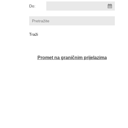
Do:
Promet na graničnim prijelazima