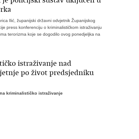
i je policijski sustav uključen u
arka
urica Ilić, županijski državni odvjetnik Županijskog
je press konferenciju o kriminalističkom istraživanju
ima terorizma koje se dogodilo ovog ponedjeljka na
tičko istraživanje nad
jetnje po život predsjedniku
na kriminalističko istraživanje